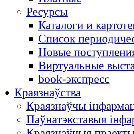
Ресурсы
Каталоги и картоте
Список периодиче
Новые поступлени
Виртуальные выст
book-экспресс
Краязнаўства
Краязнаўчы інфарма
Паўнатэкставыя інф
Краязнаўчыя праект