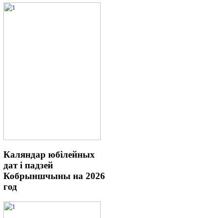
Каляндар
юбілейных
дат і падзей
Кобрыншчыны на 2026
год