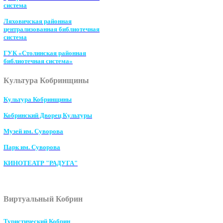
система
Ляховичская районная
централизованная библиотечная
система
ГУК «Столинская районная
библиотечная система»
Культура Кобринщины
Культура Кобринщины
Кобринский Дворец Культуры
Музей им. Суворова
Парк им. Суворова
КИНОТЕАТР "РАДУГА"
Виртуальный Кобрин
Туристический Кобрин