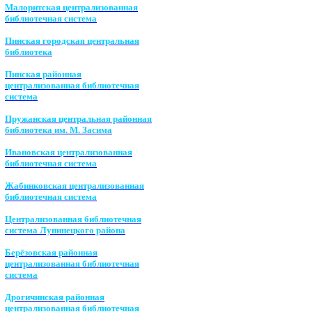
Малоритская централизованная
библиотечная система
Пинская городская центральная
библиотека
Пинская районная
централизованная библиотечная
система
Пружанская центральная районная
библиотека им. М. Засима
Ивановская централизованная
библиотечная система
Жабинковская централизованная
библиотечная система
Централизованная библиотечная
система Лунинецкого района
Берёзовская районная
централизованная библиотечная
система
Дрогичинская районная
централизованная библиотечная