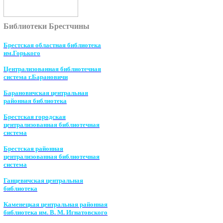
Библиотеки Брестчины
Брестская областная библиотека
им.Горького
Централизованная библиотечная
система г.Барановичи
Барановичская центральная
районная библиотека
Брестская городская
централизованная библиотечная
система
Брестская районная
централизованная библиотечная
система
Ганцевичская центральная
библиотека
Каменецкая центральная районная
библиотека им. В. М. Игнатовского