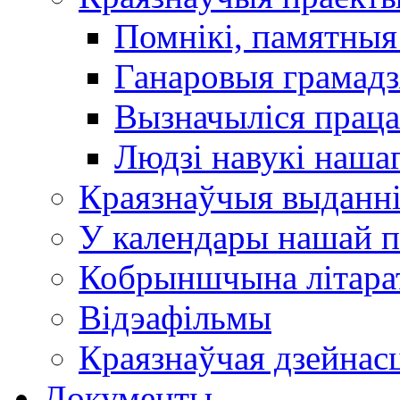
Помнікі, памятныя
Ганаровыя грамадз
Вызначыліся прац
Людзі навукі наша
Краязнаўчыя выданн
У календары нашай п
Кобрыншчына літара
Відэафільмы
Краязнаўчая дзейнасц
Документы