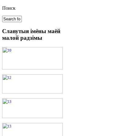
Поиск
Славутыя
імёны маёй
малой радзімы