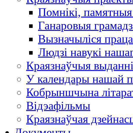
Помнікі, памятныя
Ганаровыя грамадз
Вызначыліся прац
Людзі навукі наша
Краязнаўчыя выданн
У календары нашай п
Кобрыншчына літара
Відэафільмы
Краязнаўчая дзейнасц
Документы