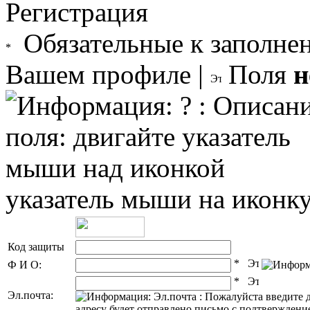
Регистрация
Обязательные к заполне
Вашем профиле |
Поля
н
указатель мыши на иконк
Код защиты
Ф И О:
Эл.почта: