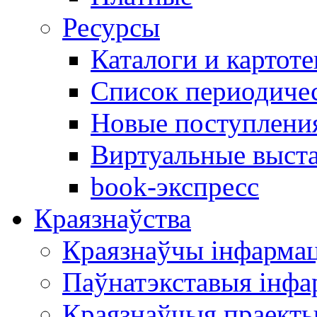
Ресурсы
Каталоги и картоте
Список периодиче
Новые поступлени
Виртуальные выст
book-экспресс
Краязнаўства
Краязнаўчы інфарма
Паўнатэкставыя інф
Краязнаўчыя праект