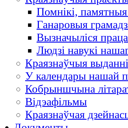
Помнікі, памятныя
Ганаровыя грамадз
Вызначыліся прац
Людзі навукі наша
Краязнаўчыя выданн
У календары нашай п
Кобрыншчына літара
Відэафільмы
Краязнаўчая дзейнасц
Документы