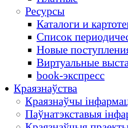
Ресурсы
Каталоги и картоте
Список периодиче
Новые поступлени
Виртуальные выст
book-экспресс
Краязнаўства
Краязнаўчы інфарма
Паўнатэкставыя інф
Краязнаўчыя праект