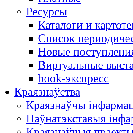
Ресурсы
Каталоги и картоте
Список периодиче
Новые поступлени
Виртуальные выст
book-экспресс
Краязнаўства
Краязнаўчы інфарма
Паўнатэкставыя інф
Краязнаўчыя праект