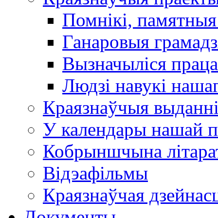
Помнікі, памятныя
Ганаровыя грамадз
Вызначыліся прац
Людзі навукі наша
Краязнаўчыя выданн
У календары нашай п
Кобрыншчына літара
Відэафільмы
Краязнаўчая дзейнасц
Документы