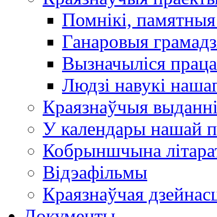
Помнікі, памятныя
Ганаровыя грамадз
Вызначыліся прац
Людзі навукі наша
Краязнаўчыя выданн
У календары нашай п
Кобрыншчына літара
Відэафільмы
Краязнаўчая дзейнасц
Документы