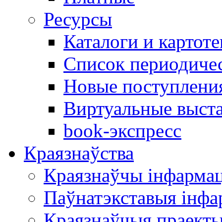
Ресурсы
Каталоги и картоте
Список периодиче
Новые поступлени
Виртуальные выст
book-экспресс
Краязнаўства
Краязнаўчы інфарма
Паўнатэкставыя інф
Краязнаўчыя праект