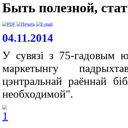
Быть полезной, ста
04.11.2014
У сувязі з 75-гадовым ю
маркетынгу падрыхт
цэнтральнай раённай біб
необходимой".