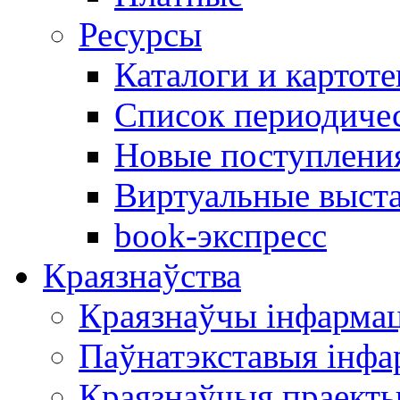
Ресурсы
Каталоги и картоте
Список периодиче
Новые поступлени
Виртуальные выст
book-экспресс
Краязнаўства
Краязнаўчы інфарма
Паўнатэкставыя інф
Краязнаўчыя праект