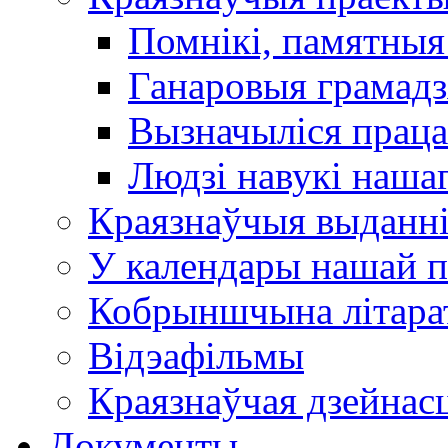
Помнікі, памятныя
Ганаровыя грамадз
Вызначыліся прац
Людзі навукі наша
Краязнаўчыя выданн
У календары нашай п
Кобрыншчына літара
Відэафільмы
Краязнаўчая дзейнасц
Документы