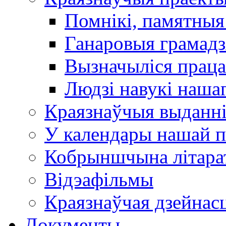
Помнікі, памятныя
Ганаровыя грамадз
Вызначыліся прац
Людзі навукі наша
Краязнаўчыя выданн
У календары нашай п
Кобрыншчына літара
Відэафільмы
Краязнаўчая дзейнасц
Документы