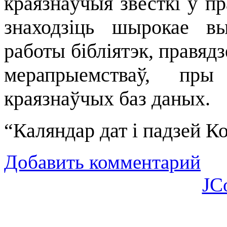
краязнаўчыя звесткі ў п
знаходзіць шырокае в
работы бібліятэк, правяд
мерапрыемстваў, пры 
краязнаўчых баз даных.
“Каляндар дат і падзей 
Добавить комментарий
JC