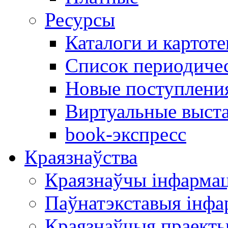
Ресурсы
Каталоги и картоте
Список периодиче
Новые поступлени
Виртуальные выст
book-экспресс
Краязнаўства
Краязнаўчы інфарма
Паўнатэкставыя інф
Краязнаўчыя праект