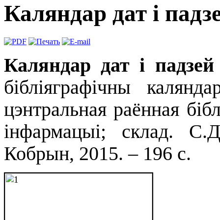
Каляндар дат і па
Каляндар дат і падз
бібліяграфічны калянд
цэнтральная раённая бібл
інфармацыі; склад. С.
Кобрын, 2015. – 196 с.