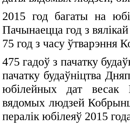
2015 год багаты на юбі
Пачынаецца год з вялікай
75 год з часу ўтварэння 
475 гадоў з пачатку будаў
пачатку будаўніцтва Дняп
юбілейных дат весак 
вядомых людзей Кобрынш
пералік юбілеяў 2015 года