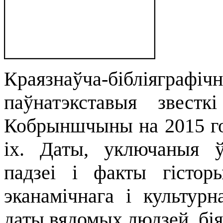
Краязнаўча-бібліягр
паўнатэкставыя звест
Кобрыншчыны на 2015 год
іх. Даты, уключаныя 
падзеі і факты гісторы
эканамічнага і культур
даты вядомых людзей, біяг