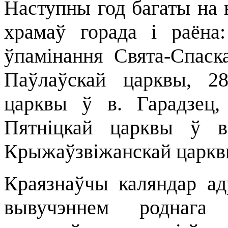
Наступны год багаты на
храмаў горада і раёна
ўпамінання Свята-Спаск
Паўлаўскай царквы, 28
царквы ў в. Гарадзец,
Пятніцкай царквы ў в
Крыжаўзвіжанскай царквы
Краязнаўчы каляндар ад
вывучэннем роднага