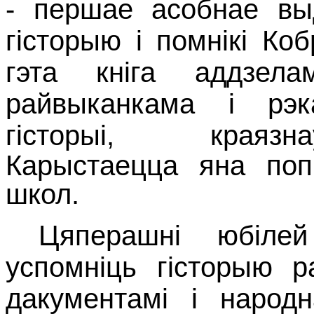
- першае асобнае вы
гісторыю і помнікі Ко
гэта кніга аддзела
райвыканкама і рэк
гісторыі, краязн
Карыстаецца яна поп
школ.
Цяперашні юбіле
успомніць гісторыю р
дакументамі і народ