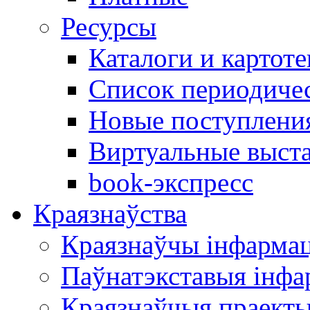
Ресурсы
Каталоги и картоте
Список периодиче
Новые поступлени
Виртуальные выст
book-экспресс
Краязнаўства
Краязнаўчы інфарма
Паўнатэкставыя інф
Краязнаўчыя праект