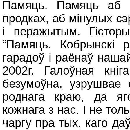
Памяць. Памяць аб п
продках, аб мінулых с
і перажытым. Гісторы
“Памяць. Кобрынскі р
гарадоў і раёнаў наша
2002г. Галоўная кніг
безумоўна, узрушвае
роднага краю, да яг
кожнага з нас. І не то
чаргу пра тых, каго да