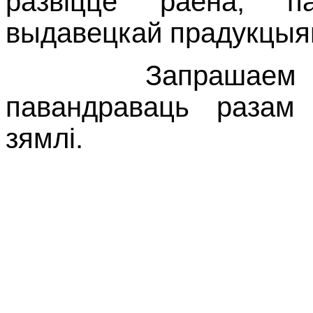
развіццё раёна, п
выдавецкай прадукцыяй 
Запрашаем пазна
павандраваць разам
зямлі.