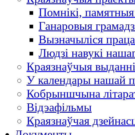
Помнікі, памятныя
Ганаровыя грамадз
Вызначыліся прац
Людзі навукі наша
Краязнаўчыя выданн
У календары нашай п
Кобрыншчына літара
Відэафільмы
Краязнаўчая дзейнасц
Документы