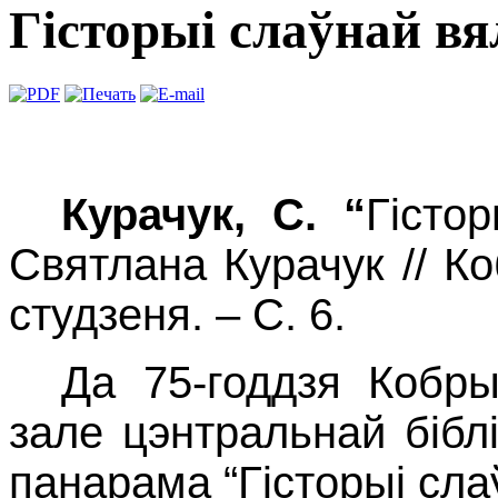
Гісторыі слаўнай вя
Курачук, С. “
Гісто
Святлана Курачук // Ко
студзеня. – С. 6.
Да 75-годдзя Кобр
зале цэнтральнай біблі
панарама “Гісторыі сла