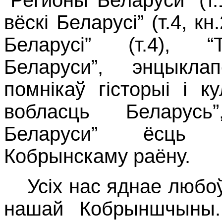
вёскі Беларусі” (т.4, к
Беларусі” (т.4), “
Беларуси”, энцыкла
помнікаў гісторыі і к
вобласць Беларусь
Беларуси” ёсць с
Кобрынскаму раёну.
Усіх нас яднае любо
нашай Кобрыншчыны.