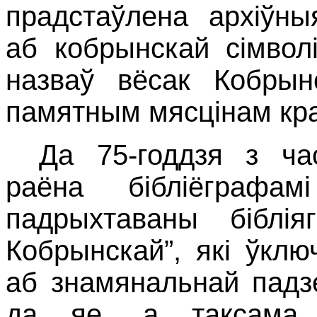
прадстаўлена архіўн
аб кобрынскай сімвол
назваў вёсак Кобрынс
памятным мясцінам кр
Да 75-годдзя з ча
раёна бібліёграфамі
падрыхтаваны біблія
Кобрынскай”, які ўклю
аб знамянальнай падзе
да яе, а таксама 