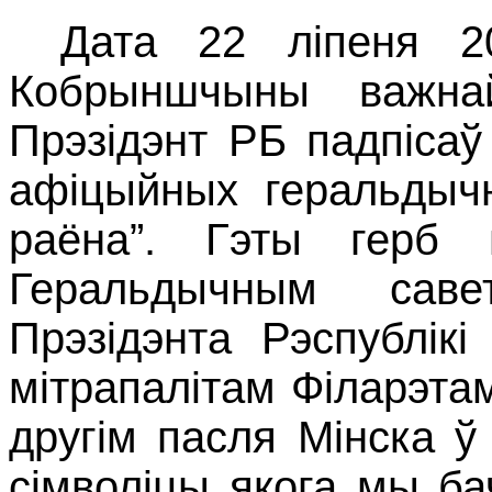
Дата 22 ліпеня 20
Кобрыншчыны важна
Прэзідэнт РБ падпіса
афіцыйных геральдыч
раёна”. Гэты герб 
Геральдычным саве
Прэзідэнта Рэспублік
мітрапалітам Філарэта
другім пасля Мінска ў
сімволіцы якога мы ба