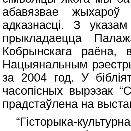
абавязвае жыхароў
адказнасці. З указам
прыкладаецца Пала
Кобрынскага раёна, 
Нацыянальным рэестр
за 2004 год. У біблія
часопісных вырэзак “
прадстаўлена на выста
“Гісторыка-культур