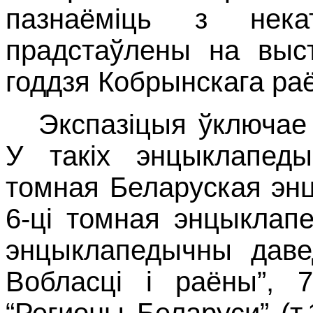
пазнаёміць з нека
прадстаўлены на выст
годдзя Кобрынскага ра
Экспазіцыя ўключае 
У такіх энцыклапеды
томная Беларуская эн
6-ці томная энцыклапед
энцыклапедычны давед
Вобласці і раёны”, 
“Регионы Беларуси” (т