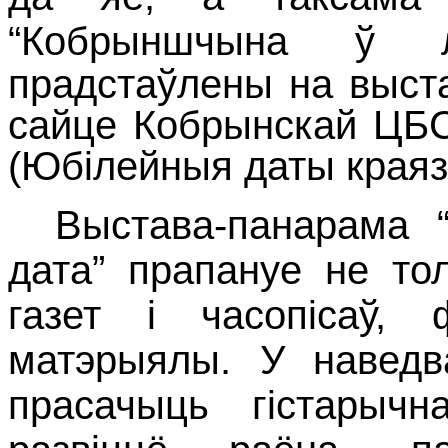
“Кобрыншчына ў 
прадстаўлены на выст
сайце Кобрынскай ЦБС
(Юбілейныя даты краяз
Выстава-панарама “
дата” прапануе не тол
газет і часопісаў, 
матэрыялы. У наведв
прасачыць гістарычна