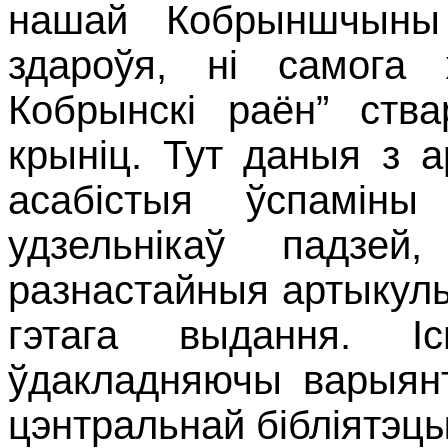
нашай Кобрыншчыны 
здароўя, ні самога 
Кобрынскі раён” ств
крыніц. Тут даныя з ар
асабістыя ўспаміны
удзельнікаў падзей
разнастайныя артыкул
гэтага выдання. І
ўдакладняючы варыянт 
цэнтральнай бібліятэцы