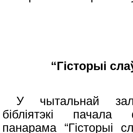
“Гісторыі сла
У чытальнай зал
бібліятэкі пачала 
панарама “Гісторыі с