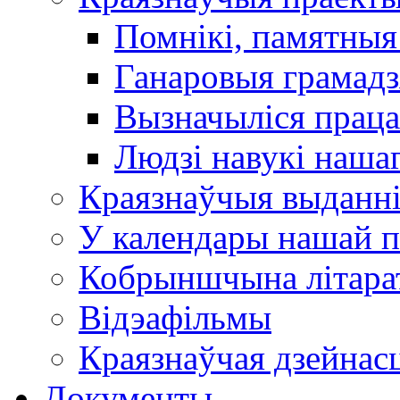
Помнікі, памятныя
Ганаровыя грамадз
Вызначыліся прац
Людзі навукі наша
Краязнаўчыя выданн
У календары нашай п
Кобрыншчына літара
Відэафільмы
Краязнаўчая дзейнасц
Документы