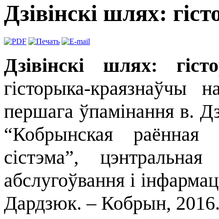
Дзівінскі шлях: гіст
Дзівінскі шлях: гіс
гісторыка-краязнаўчы 
першага ўпамінання в. Д
“Кобрынская раённая ц
сістэма”, цэнтральная
абслугоўвання і інфармацы
Дардзюк. – Кобрын, 2016. –