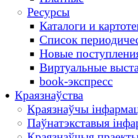
Ресурсы
Каталоги и картоте
Список периодиче
Новые поступлени
Виртуальные выст
book-экспресс
Краязнаўства
Краязнаўчы інфарма
Паўнатэкставыя інф
Краязнаўчыя праект