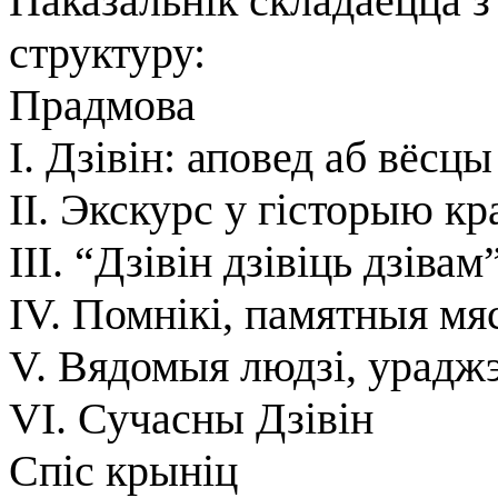
Паказальнік складаецца з
структуру:
Прадмова
I. Дзівін: аповед аб вёсцы
II. Экскурс у гісторыю к
III. “Дзівін дзівіць дзіва
IV. Помнікі, памятныя м
V. Вядомыя людзі, ураджэ
VI. Сучасны Дзівін
Спіс крыніц