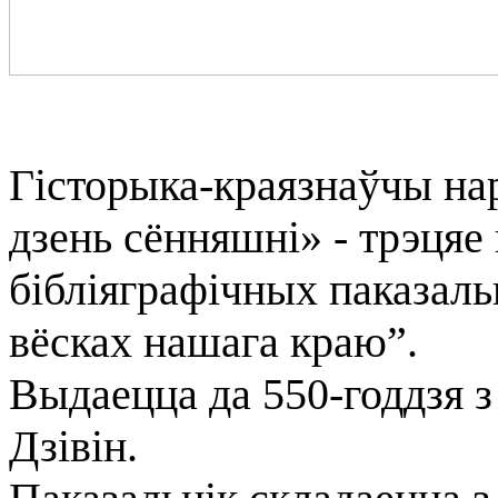
Гісторыка-краязнаўчы нар
дзень сённяшні» - трэцяе
бібліяграфічных паказаль
вёсках нашага краю”.
Выдаецца да 550-годдзя з
Дзівін.