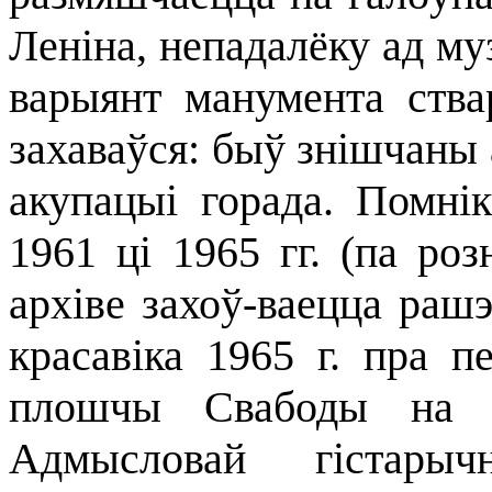
Леніна, непадалёку ад му
варыянт манумента ства
захаваўся: быў знішчаны 
акупацыі горада. Помнік
1961 ці 1965 гг. (па ро
архіве захоў-ваецца раш
красавіка 1965 г. пра п
плошчы Свабоды на п
Адмысловай гістарыч