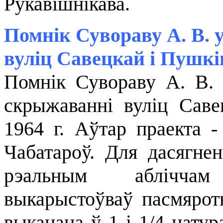
Рукавішнікава.
Помнік Сувораву А. В. 
вуліц Савецкай і Пушкі
Помнік Сувораву А. В. 
скрыжаванні вуліц Саве
1964 г. Аўтар праекта -
Чабатароў. Для дасягнен
рэальным абліччам
выкарыстоўваў пасмярот
выканана ў 1 і 1/4 нату