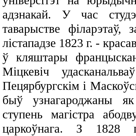
ўніверсітэт на юрыдычн
адзнакай. У час студ
таварыстве філарэтаў,
лістападзе 1823 г. - крас
ў кляштары францыскан
Міцкевіч удасканаль
Пецярбургскім і Маскоўскі
быў узнагароджаны як
ступень магістра абодв
царкоўнага. З 1828 г