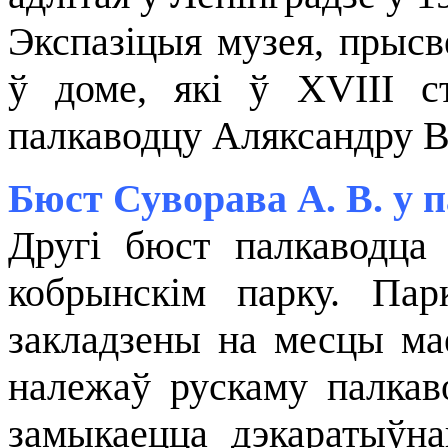
Экспазіцыя музея, прысв
ў доме, які ў XVIII с
палкаводцу Аляксандру В
Бюст Суворава А. В. у 
Другі бюст палкаводца
кобрынскім парку. Па
закладзены на месцы маё
належаў рускаму палкав
замыкаецца дэкаратыўна