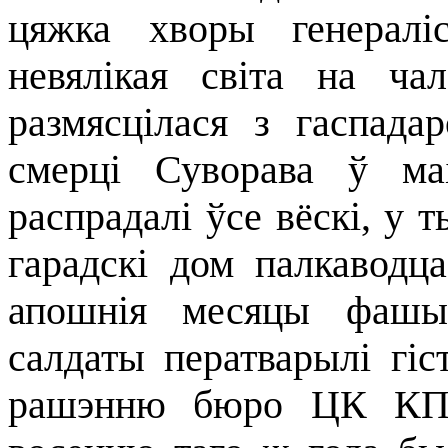
цяжка хворы генералі
невялікая світа на ча
размясцілася з гаспада
смерці Суворава ў ма
распрадалі ўсе вёскі, у т
гарадскі дом палкаводц
апошнія месяцы фашыс
салдаты ператварылі г
рашэнню бюро ЦК КПБ