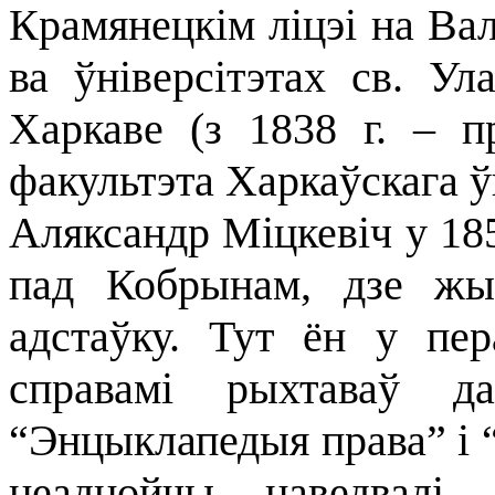
Крамянецкім ліцэі на Ва
ва ўніверсітэтах св. Ул
Харкаве (з 1838 г. – 
факультэта Харкаўскага ўн
Аляксандр Мiцкевiч у 185
пад Кобрынам, дзе жы
адстаўку. Тут ён у пе
справамi рыхтаваў д
“Энцыклапедыя права” i “
неаднойчы наведвалi