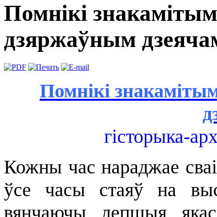
Помнікі знакамітым
дзяржаўным дзеяча
Помнікі знакаміты
д
гісторыка-арх
Кожны час нараджае сваіх
ўсе часы стаяў на выс
вянчаючы лепшыя якасц