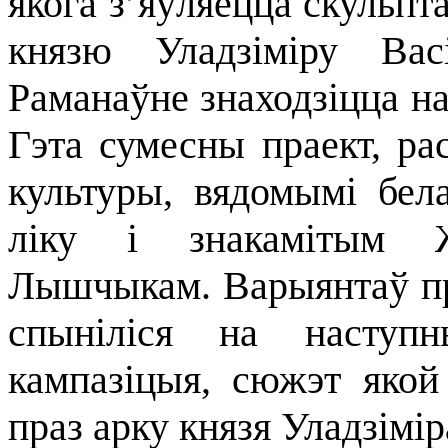
якога з’яўляецца скульп
князю Уладзіміру Вас
Раманаўне знаходзіцца н
Гэта сумесны праект, р
культуры, вядомымі бела
ліку і знакамітым Ж
Лышчыкам. Варыянтаў пр
спыніліся на наступ
кампазіцыя, сюжэт якой
праз арку князя Уладзіміра