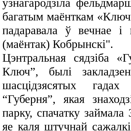
узнагародзіла фельдмарш
багатым маёнткам «Ключ 
падаравала ў вечнае і
(маёнтак) Кобрынскі".
Цэнтральная сядзіба «Г
Ключ”, былі закладзе
шасцідзясятых гадах 
“Губерня”, якая знаход
парку, спачатку займала 
яе каля штучнай сажалкі