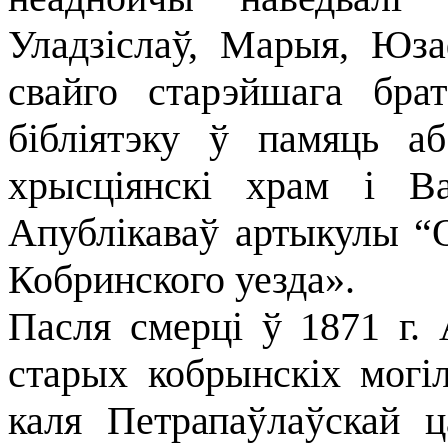
Уладзiслаў, Марыя, Юза
свайго старэйшага бра
бібліятэку ў памяць а
хрысціянскі храм і В
Апублікаваў артыкулы “
Кобринского уезда».
Пасля смерці ў 1871 г.
старых кобрынскіх могіл
каля Петрапаўлаўскай 