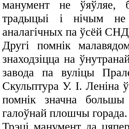
манумент не ўяўляе, 
традыцыі і нічым не
аналагічных па ўсёй СНД
Другі помнік малавядо
знаходзіцца на ўнутрана
завода па вуліцы Прал
Скульптура У. І. Леніна 
помнік значна большы 
галоўнай плошчы горада.
Трэці манумент да цяпер