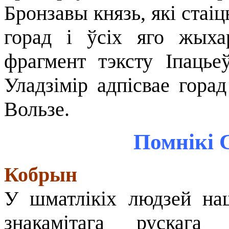
Бронзавы князь, які стаіц
горад і ўсіх яго жыха
фрагмент тэксту Іпацьеў
Уладзімір адпісвае гора
Вользе.
Помнікі 
Кобрын
У шматлікіх людзей на
знакамітага рускага 