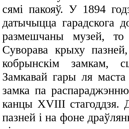
сямі пакояў. У 1894 го
датычыцца гарадскога д
размешчаны музей, то
Суворава крыху пазней
кобрынскім замкам, с
Замкавай гары ля маста
замка па распараджэнню
канцы XVIII стагоддзя.
пазней і на фоне драўлян