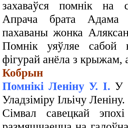
захаваўся помнiк на с
Апрача брата Адама М
пахаваны жонка Аляксан
Помнік уяўляе сабой 
фігурай анёла з крыжам, 
Кобрын
Помнікі Леніну У. І.
У К
Уладзіміру Ільічу Леніну.
Сімвал савецкай эпох
размяшчаецца на галоў