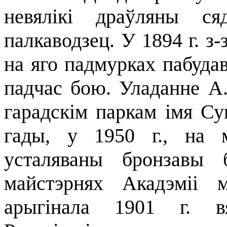
невялікі драўляны с
палкаводзец. У 1894 г. з-
на яго падмурках пабудав
падчас бою. Уладанне А
гарадскім паркам імя Су
гады, у 1950 г., на 
усталяваны бронзавы 
майстэрнях Акадэміі 
арыгінала 1901 г. в