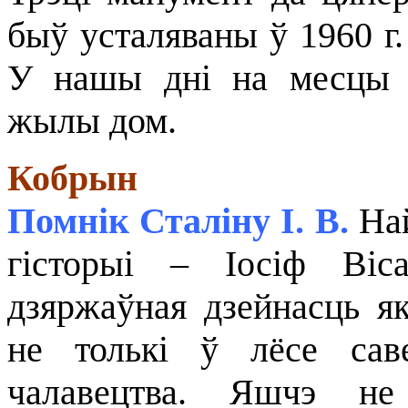
быў усталяваны ў 1960 г.
У нашы дні на месцы с
жылы дом.
Кобрын
Помнік Сталіну І. В.
Най
гісторыі – Іосіф Віс
дзяржаўная дзейнасць як
не толькі ў лёсе сав
чалавецтва. Яшчэ не 