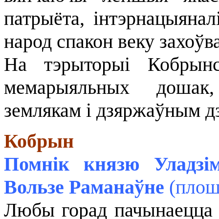
патрыёта, інтэрнацыянал
народ спакон веку захоўва
На тэрыторыі Кобрынс
мемарыяльных дошак,
землякам і дзяржаўным д
Кобрын
Помнік князю Уладзім
Вользе Раманаўне
(плош
Любы горад пачынаецца з 