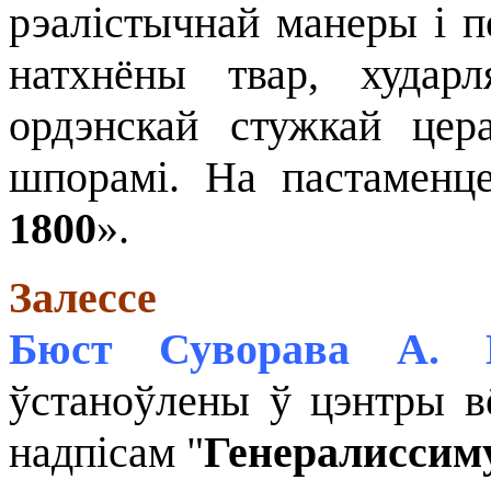
рэалістычнай манеры і пе
натхнёны твар, худар
ордэнскай стужкай цер
шпорамі. На пастаменце
1800
».
Залессе
Бюст Суворава А. 
ўстаноўлены ў цэнтры вё
надпісам "
Генералиссиму