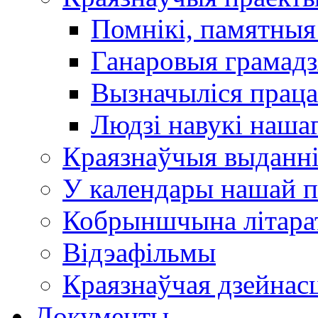
Помнікі, памятныя
Ганаровыя грамадз
Вызначыліся прац
Людзі навукі наша
Краязнаўчыя выданн
У календары нашай п
Кобрыншчына літара
Відэафільмы
Краязнаўчая дзейнасц
Документы