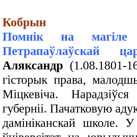
Кобрын
Помнік на магіле 
Петрапаўлаўскай ца
Аляксандр
(1.08.1801-1
гісторык права, малодш
Міцкевіча. Нарадзіўс
губерніі. Пачатковую ад
дамініканскай школе. У