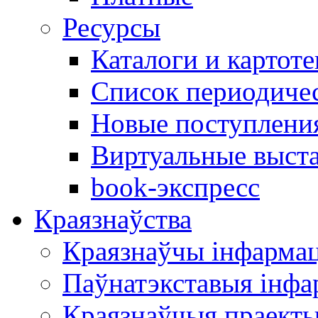
Ресурсы
Каталоги и картоте
Список периодиче
Новые поступлени
Виртуальные выст
book-экспресс
Краязнаўства
Краязнаўчы інфарма
Паўнатэкставыя інф
Краязнаўчыя праект