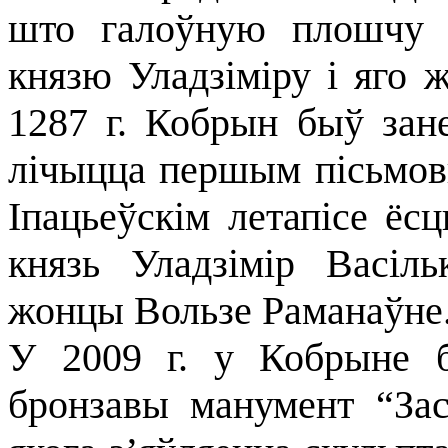
што галоўную плошчу 
князю Уладзіміру і яго 
1287 г. Кобрын быў зане
лічыцца першым пісьмов
Іпацьеўскім летапісе ёсц
князь Уладзімір Васіль
жонцы Вользе Раманаўне
У 2009 г. у Кобрыне 
бронзавы манумент “Зас