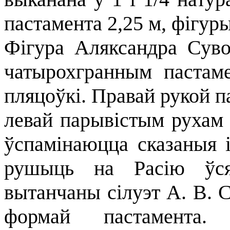
пастамента 2,25 м, фігуры
Фігура Аляксандра Суво
чатырохгранным пастам
пляцоўкі. Правай рукой п
левай парывістым рухам 
ўспамінаюцца сказаныя 
рушыць на Расію ўс
вытанчаны сілуэт А. В. С
формай пастамента.