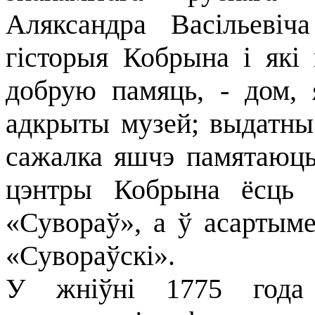
Аляксандра Васільевіч
гісторыя Кобрына і які 
добрую памяць, - дом, 
адкрыты музей; выдатны 
сажалка яшчэ памятаюць
цэнтры Кобрына ёсць і
«Сувораў», а ў асартыме
«Сувораўскі».
У жніўні 1775 года 