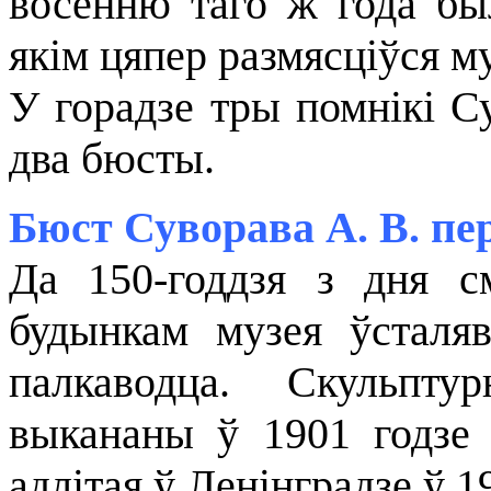
восенню таго ж года бы
якім цяпер размясціўся му
У горадзе тры помнікі Су
два бюсты.
Бюст Суворава А. В. пе
Да 150-годдзя з дня с
будынкам музея ўсталя
палкаводца. Скульпт
выкананы ў 1901 годзе
адлітая ў Ленінградзе ў 1