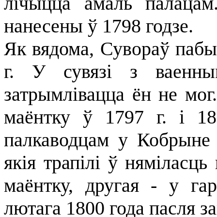
лічыцца амаль палаца
нанесены ў 1798 годзе.
Як вядома, Сувораў пабыв
г. У сувязі з ваенны
затрымлівацца ён не мо
маёнтку ў 1797 г. і 1
палкаводцам у Кобрыне 
якія трапілі ў няміласць 
маёнтку, другая - у га
лютага 1800 года пасля з