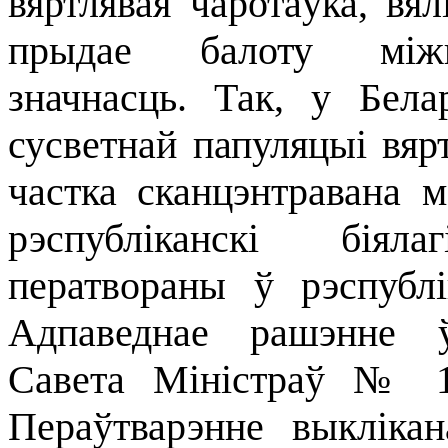
вяртлявая чаротаўка, вял
прыдае балоту міжн
значнасць. Так, у Бела
сусветнай папуляцыі вярт
частка сканцэнтравана м
рэспубліканскі біял
ператвораны ў рэспублі
Адпаведнае рашэнне ў
Савета Міністраў № 1
Пераўтварэнне выкліка