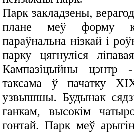
Парк закладзены, верагод
плане меў форму кв
параўнальна нізкай і ро
парку цягнуліся ліпавая
Кампазіцыйны цэнтр -
таксама ў пачатку XI
узвышшы. Будынак сядзі
ганкам, высокім чатыр
гонтай. Парк меў арыгін