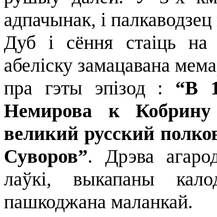
адпачынак, і палкаводзец
Дуб і сёння стаіць на 
абеліску замацавана мема
пра гэты эпізод :
“В 
Немирова к Кобрину
великий русский полко
Суворов”
. Дрэва агаро
лаўкі, выкапаны кало
пашкоджана маланкай.