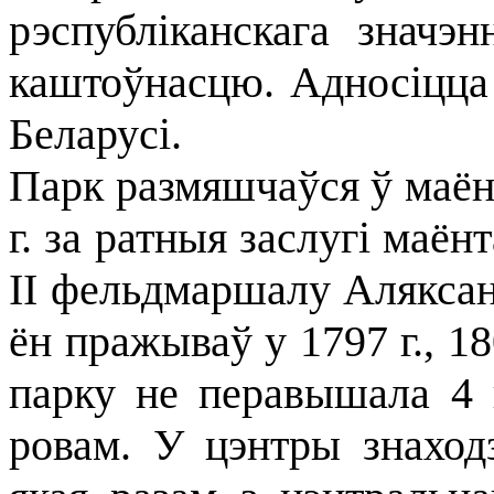
рэспубліканскага значэн
каштоўнасцю. Адносіцца
Беларусі.
Парк размяшчаўся ў маён
г. за ратныя заслугі маё
II фельдмаршалу Аляксан
ён пражываў у 1797 г., 18
парку не перавышала 4 
ровам. У цэнтры знаходз