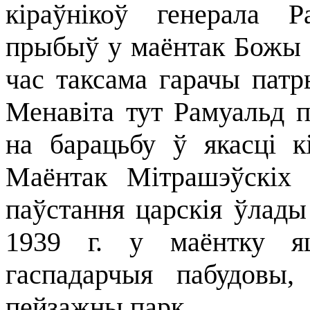
кіраўнікоў генерала Р
прыбыў у маёнтак Божы Д
час таксама гарачы пат
Менавіта тут Рамуальд 
на барацьбу ў якасці кі
Маёнтак Мітрашэўскіх
паўстання царскія ўлады 
1939 г. у маёнтку яш
гаспадарчыя пабудовы,
пейзажны парк.