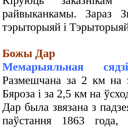
Кіруюць заказнікам 
райвыканкамы. Зараз З
тэрыторыяй і Тэрыторыяй
Божы Дар
Мемарыяльная сядз
Размешчана за 2 км на 
Бяроза і за 2,5 км на ўс
Дар была звязана з падз
паўстання 1863 года,