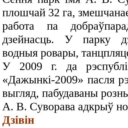
плошчай 32 га, змешчанае
работа па добраўпарад
дзейнасць. У парку д
водныя ровары, танцпляц
У 2009 г. да рэспублі
«Дажынкі-2009» пасля р
выгляд, пабудаваны розны
А. В. Суворава адкрыў но
Дзівін