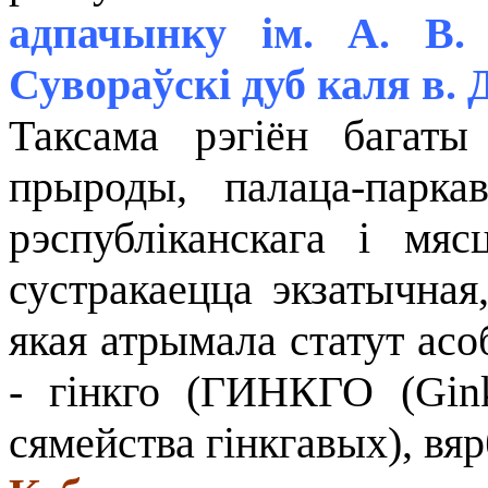
адпачынку ім. А. В.
Сувораўскі дуб каля в. Д
Таксама рэгіён багаты
прыроды, палаца-паркав
рэспубліканскага і мя
сустракаецца экзатычная,
якая атрымала статут ас
- гінкго (ГИНКГО (Gin
сямейства гінкгавых), вяр