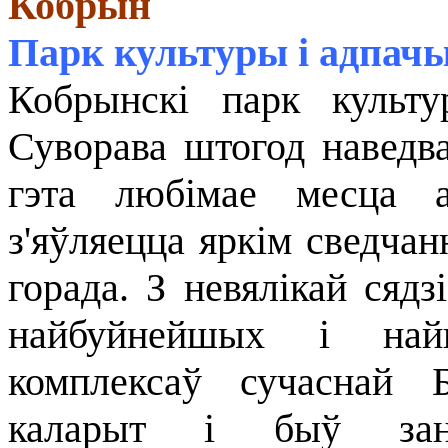
Кобрын
Парк культуры і адпачы
Кобрынскі парк культ
Суворава штогод наведва
гэта любімае месца а
з'яўляецца яркім сведчан
горада. З невялікай сядз
найбуйнейшых і найп
комплексаў сучаснай 
каларыт і быў зан