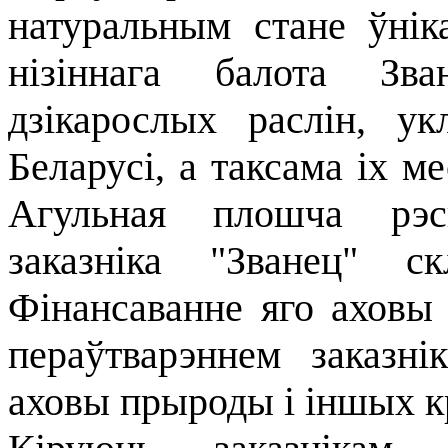
натуральным стане ўнік
нізіннага балота Зв
дзікарослых раслін, 
Беларусі, а таксама іх м
Агульная плошча рэсп
заказніка "Званец" с
Фінансаванне яго аховы 
пераўтварэннем заказн
аховы прыроды і іншых к