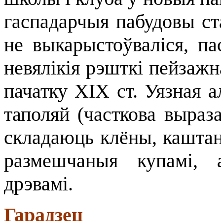
гаспадарчыя пабудовы ста
не выкарыстоўваліся, пас
невялікія рэшткі пейзажн
пачатку XIX ст. Уязная 
таполяй (часткова выраз
складаюць клёны, каштаны
размешчаныя купамі, 
дрэвамі.
Гарадзец