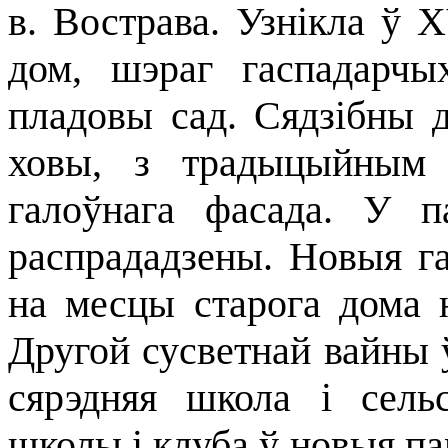
в. Вострава. Узнікла ў X
дом, шэраг гаспадарчы
пладовы сад. Сядзібны 
ховы, з традыцыйным 
галоўнага фасада. У 
распрададзены. Новыя га
на месцы старога дома 
Другой сусветнай вайны 
сярэдняя школа і сель
школы і клуба ў новыя п