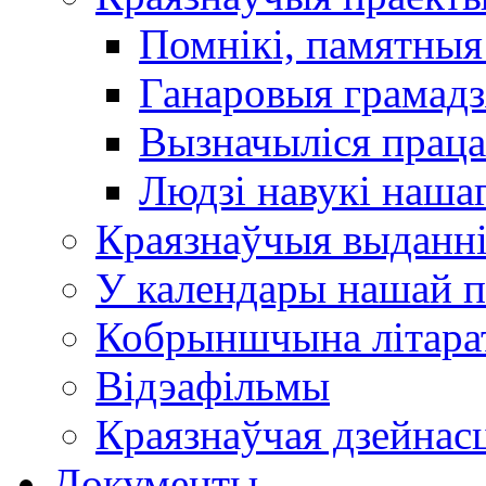
Помнікі, памятныя
Ганаровыя грамадз
Вызначыліся прац
Людзі навукі наша
Краязнаўчыя выданн
У календары нашай п
Кобрыншчына літара
Відэафільмы
Краязнаўчая дзейнасц
Документы