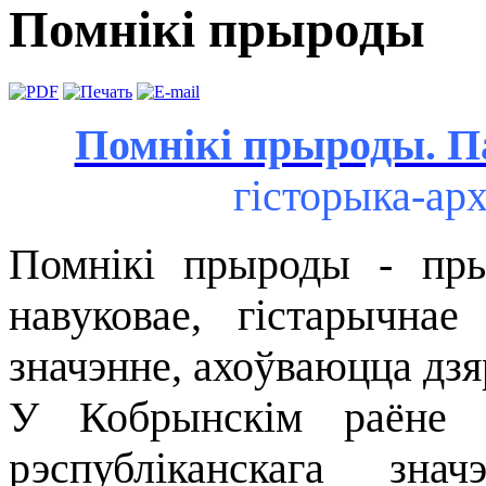
Помнікі прыроды
Помнікі прыроды. П
гісторыка-арх
Помнікі прыроды - пры
навуковае, гістарычнае
значэнне, ахоўваюцца дз
У Кобрынскім раёне 
рэспубліканскага зна