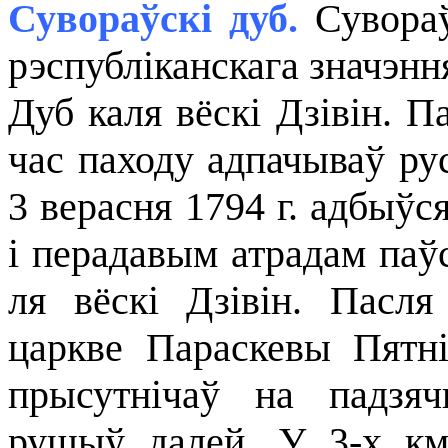
Сувораўскі дуб.
Сувораў
рэспубліканскага значэння
Дуб каля вёскі Дзівін. 
час паходу адпачываў рус
3 верасня 1794 г. адбыўс
і перадавым атрадам паў
ля вёскі Дзівін. Пасл
царкве Параскевы Пятн
прысутнічаў на падзя
рушыў далей. У 3-х км