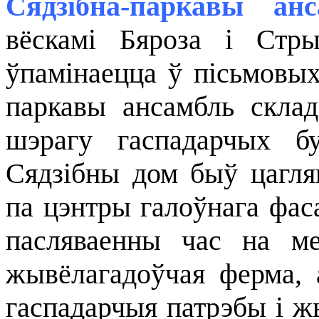
Сядзібна-паркавы анс
вёскамі Бяроза і Стр
ўпамінаецца ў пісьмовых
паркавы ансамбль склад
шэрагу гаспадарчых бу
Сядзібны дом быў цагля
па цэнтры галоўнага фа
пасляваенны час на м
жывёлагадоўчая ферма,
гаспадарчыя патрэбы і жы