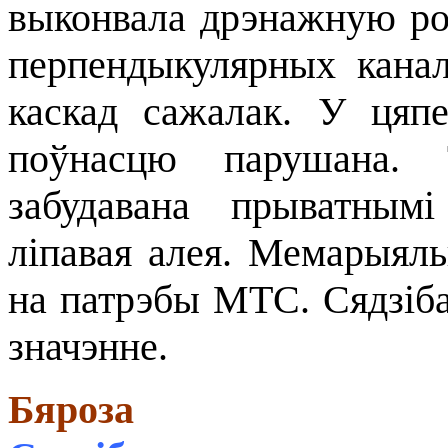
выконвала дрэнажную ро
перпендыкулярных кана
каскад сажалак. У цяп
поўнасцю парушана. 
забудавана прыватнымі
ліпавая алея. Мемарыяль
на патрэбы МТС. Сядзіб
значэнне.
Бяроза