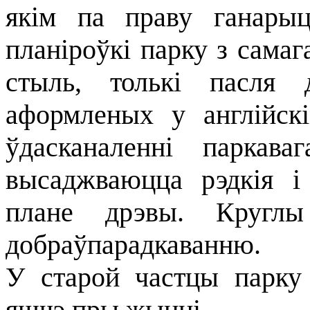
якім па праву ганары
планіроўкі парку з самаг
стыль, толькі пасля д
аформленых у англійск
ўдасканаленні паркава
высаджваюцца рэдкія 
плане дрэвы. Кругл
добраўпарадкаванню.
У старой частцы парку 
яшчэ пры жыцці