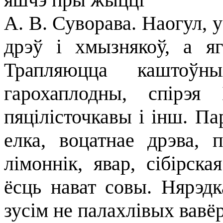
А. В. Суворава. Наогул, у
дрэў і хмызнякоў, а я
Трапляюцца каштоўн
гарохаплодны, спірэя 
пяцілісточкавы і інш. П
елка, воцатнае дрэва, п
лімоннік, явар, сібірск
ёсць нават совы. Нярэд
зусім не палахлівых вавёр