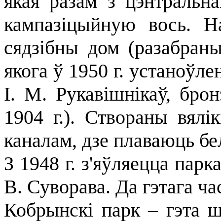
якая разам з цэнтральна
кампазіцыйную вось. Н
сядзібны дом (разабран
якога ў 1950 г. устаноўл
I. М. Рукавішнікаў, брон
1904 г.). Створаны вял
каналам, дзе плаваюць бе
З 1948 г. з'яўляецца парк
В. Суворава. Да гэтага ча
Кобрынскі парк – гэта ш