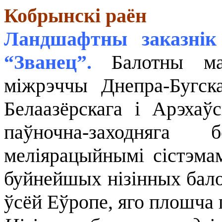
Кобрынскі раён
Ландшафтны заказнік 
“Званец”.
Балотны мас
міжрэччы Днепра-Бугск
Белаазёрскага і Арэхаўс
паўночна-заходняга
меліярацыйнымі сістэмам
буйнейшых нізінных балот 
ўсёй Еўропе, яго плошча