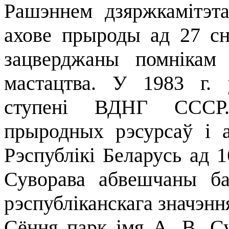
Рашэннем дзяржкамітэт
ахове прыроды ад 27 сн
зацверджаны помнікам 
мастацтва. У 1983 г.
ступені ВДНГ СССР. 
прыродных рэсурсаў і а
Рэспублікі Беларусь ад 
Суворава абвешчаны б
рэспубліканскага значэнн
Сёння парк імя А. В. С