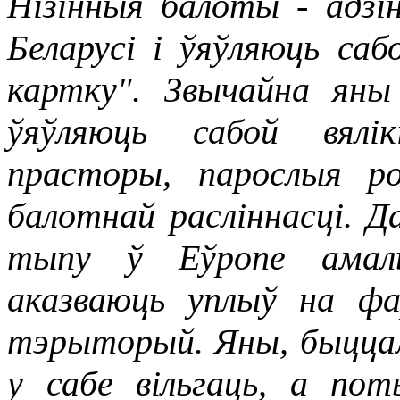
Нізінныя балоты - адз
Беларусі і ўяўляюць саб
картку". Звычайна ян
ўяўляюць сабой вялі
прасторы, парослыя ро
балотнай расліннасці. 
тыпу ў Еўропе амаль
аказваюць уплыў на фа
тэрыторый. Яны, быццам 
у сабе вільгаць, а по