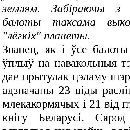
землям. Забіраючы з 
балоты таксама выкон
"лёгкіх" планеты.
Званец, як і ўсе балоты
ўплыў на навакольныя тэ
дае прытулак цэламу шэра
адзначаны 23 віды раслі
млекакормячых і 21 від 
кнігу Беларусі. Сяро