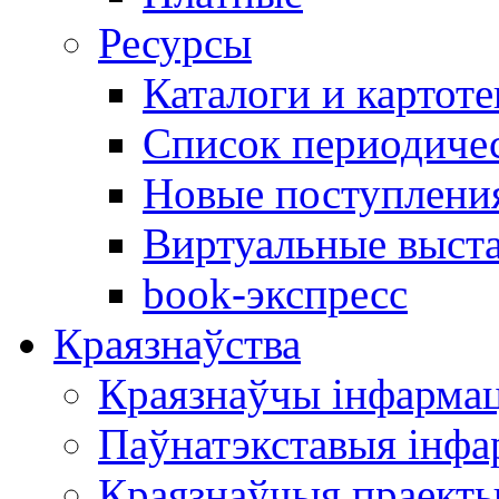
Ресурсы
Каталоги и картоте
Список периодиче
Новые поступлени
Виртуальные выст
book-экспресс
Краязнаўства
Краязнаўчы інфарма
Паўнатэкставыя інф
Краязнаўчыя праект