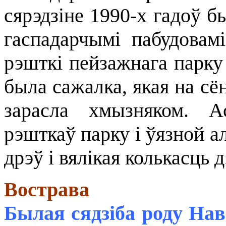
сярэдзіне 1990-х гадоў 
гаспадарчымі пабудовамі
рэшткі пейзажнага парку 
была сажалка, якая на сё
зарасла хмызняком. А
рэшткаў парку і ўязной а
дрэў і вялікая колькасць 
Вострава
Былая сядзіба роду Нав