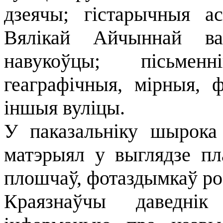
дзеячы; гістарычныя а
Вялікай Айчыннай вай
навукоўцы; пісьменні
геаграфічныя, мірныя, ф
іншыя вуліцы.
У паказальніку шырока
матэрыял у выглядзе пл
плошчаў, фотаздымкаў ро
Краязнаўчы даведні