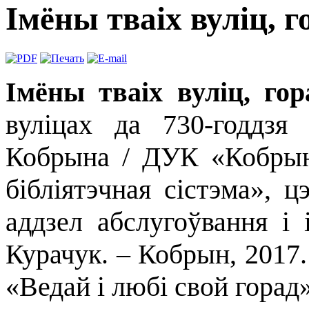
Імёны тваіх вуліц, 
Імёны тваіх вуліц, го
вуліцах да 730-годдзя
Кобрына / ДУК «Кобрынс
бібліятэчная сістэма», ц
аддзел абслугоўвання і 
Курачук. – Кобрын, 2017. 
«Ведай і любі свой горад»