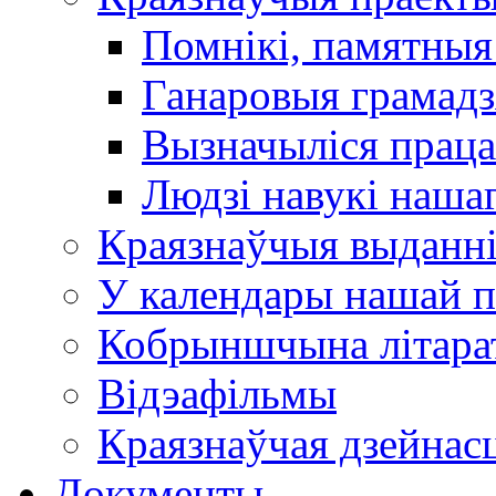
Помнікі, памятныя
Ганаровыя грамадз
Вызначыліся прац
Людзі навукі наша
Краязнаўчыя выданн
У календары нашай п
Кобрыншчына літара
Відэафільмы
Краязнаўчая дзейнасц
Документы