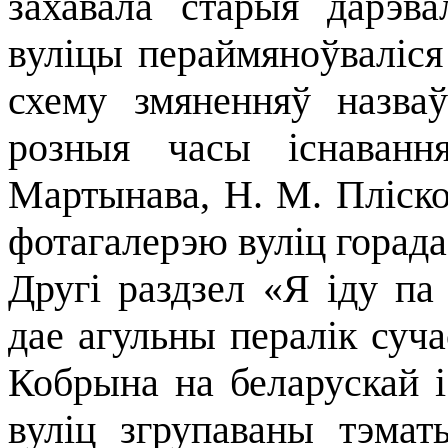
захавала старыя дарэв
вуліцы пераймяноўваліся
схему змяненняў назва
розныя часы існаванн
Мартынава, Н. М. Пліск
фотагалерэю вуліц горада
Другі раздзел «Я іду па
дае агульны пералік суча
Кобрына на беларускай і
вуліц згрупаваны тэмат