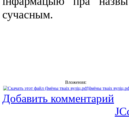
інфармацыю пра назвы
сучасным.
Вложения:
Імёны тваіх вуліц.pd
Добавить комментарий
JC