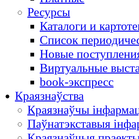
Ресурсы
Каталоги и картоте
Список периодиче
Новые поступлени
Виртуальные выст
book-экспресс
Краязнаўства
Краязнаўчы інфарма
Паўнатэкставыя інф
Краязнаўчыя праект