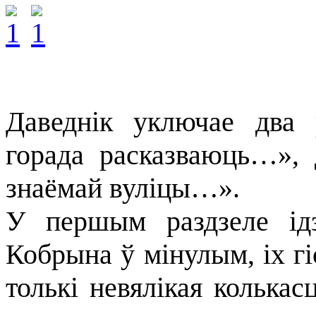
Даведнік уключае два
горада расказваюць…», 
знаёмай вуліцы…».
У першым раздзеле ід
Кобрына ў мінулым, іх г
толькі невялікая колькас