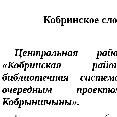
Кобринское сло
Центральная ра
«Кобринская райо
библиотечная систе
очередным проек
Кобрыншчыны».