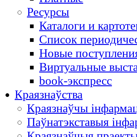
Ресурсы
Каталоги и картоте
Список периодиче
Новые поступлени
Виртуальные выст
book-экспресс
Краязнаўства
Краязнаўчы інфарма
Паўнатэкставыя інф
Краязнаўчыя праект