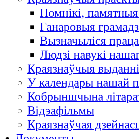
Помнікі, памятныя
Ганаровыя грамадз
Вызначыліся прац
Людзі навукі наша
Краязнаўчыя выданн
У календары нашай п
Кобрыншчына літара
Відэафільмы
Краязнаўчая дзейнасц
Документы