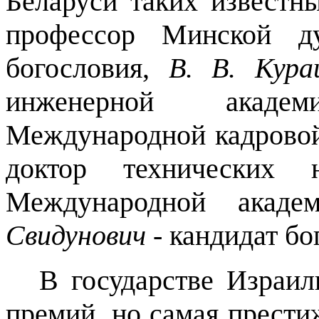
Беларуси таких известн
профессор Минской ду
богословия
,
В. В. Кура
инженерной акаде
Международной кадрово
доктор технических н
Международной акад
Свидунович
- кандидат бо
В государстве Израил
премий, но самая прести