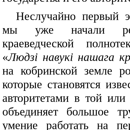
Неслучайно первый э
мы уже начали реа
краеведческой полнот
«
Люд
зі
на
в
ук
і
наш
ага
кр
на кобринской земле р
которые становятся изв
авторитетами в той или
объединяет большое тр
умение работать на пе