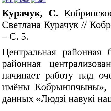
Курачук, С.
Кобринское
Светлана Курачук // Кобр
– С. 5.
Центральная районная 
районная централизова
начинает работу над о
имёны Кобрыншчыны», п
данных «Люд
зі
на
в
ук
і
на