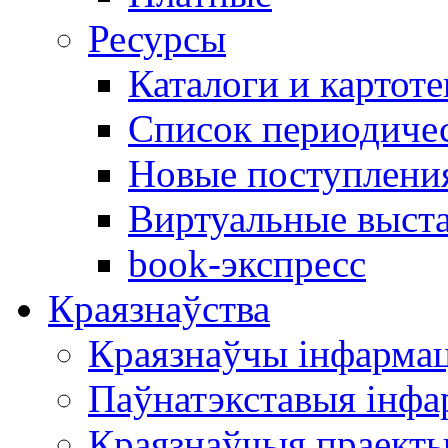
Ресурсы
Каталоги и картоте
Список периодиче
Новые поступлени
Виртуальные выст
book-экспресс
Краязнаўства
Краязнаўчы інфарма
Паўнатэкставыя інф
Краязнаўчыя праект