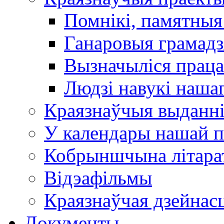
Помнікі, памятныя
Ганаровыя грамадз
Вызначыліся прац
Людзі навукі наша
Краязнаўчыя выданн
У календары нашай п
Кобрыншчына літара
Відэафільмы
Краязнаўчая дзейнасц
Документы