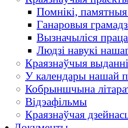
Помнікі, памятныя
Ганаровыя грамадз
Вызначыліся прац
Людзі навукі наша
Краязнаўчыя выданн
У календары нашай п
Кобрыншчына літара
Відэафільмы
Краязнаўчая дзейнасц
Документы