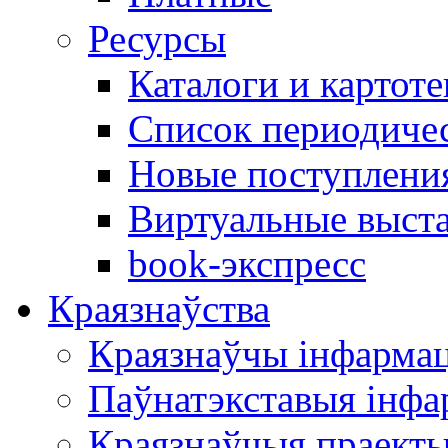
Ресурсы
Каталоги и картоте
Список периодиче
Новые поступлени
Виртуальные выст
book-экспресс
Краязнаўства
Краязнаўчы інфарма
Паўнатэкставыя інф
Краязнаўчыя праект