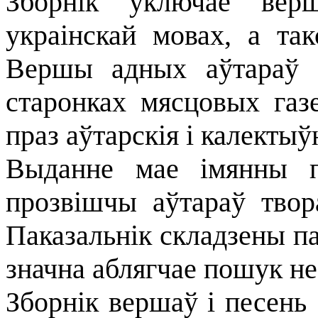
Зборнік уключае верш
украінскай мовах, а та
Вершы адных аўтараў б
старонках мясцовых газ
праз аўтарскія і калектыўн
Выданне мае імянны п
прозвішчы аўтараў твор
Паказальнік складзены п
значна аблягчае пошук не
Зборнік вершаў і песень