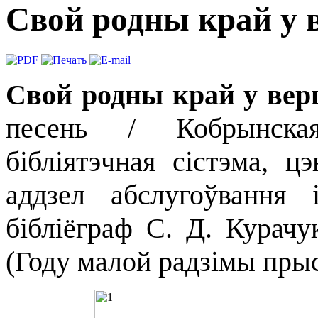
Свой родны край у 
Свой родны край у вер
песень / Кобрынская
бібліятэчная сістэма, цэ
аддзел абслугоўвання 
бібліёграф С. Д. Курачу
(Году малой радзімы прыс