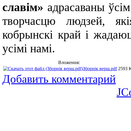
славім»
адрасаваны ўсім 
творчасцю людзей, як
кобрынскі край і жадаю
усімі намі.
Вложения:
Зборнік верш.pdf
2593 
Добавить комментарий
JC