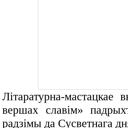
Літаратурна-мастацкае
вершах славім» падрых
радзімы да Сусветнага дня