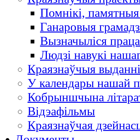
Помнікі, памятныя
Ганаровыя грамадз
Вызначыліся прац
Людзі навукі наша
Краязнаўчыя выданн
У календары нашай п
Кобрыншчына літара
Відэафільмы
Краязнаўчая дзейнасц
Документы