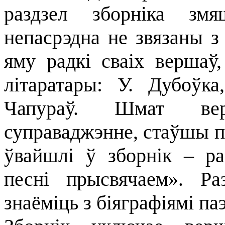
раздзел зборніка змя
непасрэдна не звязаны з
яму радкі сваіх вершаў
літаратары: У. Дубоўк
Чапураў. Шмат ве
суправаджэнне, стаўшы пе
ўвайшлі ў зборнік – р
песні прысвячаем». Ра
знаёміць з біяграфіямі па