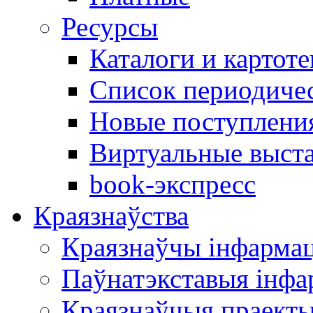
Ресурсы
Каталоги и картоте
Список периодиче
Новые поступлени
Виртуальные выст
book-экспресс
Краязнаўства
Краязнаўчы інфарма
Паўнатэкставыя інф
Краязнаўчыя праект