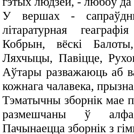
гэтых людзей, - любоў да
У вершах - сапраўдн
літаратурная геаграф
Кобрын, вёскі Балоты,
Ляхчыцы, Павіцце, Рухо
Аўтары разважаюць аб в
кожнага чалавека, прызна
Тэматычны зборнік мае пя
размешчаны ў алфав
Пачынаецца зборнік з гі