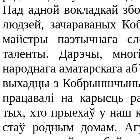
Пад адной вокладкай збо
людзей, зачараваных Ко
майстры паэтычнага с
таленты. Дарэчы, мног
народнага аматарскага аб
выхадцы з Кобрыншчыны,
працавалі на карысць р
тых, хто прыехаў у наш к
стаў родным домам. Агу