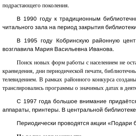
экземпляров
подрастающего поколения.
книжного
фонда.
В 1990 году к традиционным библиотечн
Ещё
читального зала на период закрытия библиотеки
одна
«библиотечная»
В 1995 году Кобринскую районную цент
дата
для
возглавила Мария Васильевна Иванова.
Кобрина
–
Поиск новых форм работы с населением не оста
1934
краеведения, дни периодической печати, библиотечн
год,
телевидением. В рамках районного конкурса создан
когда
транслировались программы о значимых датах в деят
при
поветовом
С 1997 года большое внимание придаётс
полицейском
управлении
аппараты, принтеры. В центральной библиотеке
создана
библиотека.
Периодически проводятся акции «Подари би
Учитывая
исторические