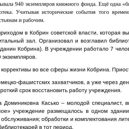
итывала 940 экземпляров книжного фонда. Ещё одна «б
отека. Учитывая исторические события того времен
тьянам и рабочим.
приходом в Кобрин советской власти, которая 
итальный зал. Организовал и возглавил библио
анин Кобрина). В учреждении работало 7 челов
 экземпляров.
 коррективы во все сферы жизни Кобрина. Приос
емецко-фашистских захватчиков, а уже через д
роткий срок восстановить работу учреждения.
а Доминиковна Касько – молодой специалист, 
жное» учреждение размещалось в одном здани
: обслуживания; обработки и комплектования лит
библиотекарей в тот период.