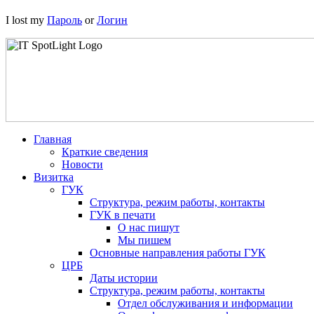
2.
I lost my
Пароль
or
Логин
Кобринской
центральной
районной
библиотеке
исполнилось
80!
Главная
Краткие сведения
Новости
Визитка
ГУК
В
Структура, режим работы, контакты
ногу
ГУК в печати
О нас пишут
со
Мы пишем
временем
Основные направления работы ГУК
ЦРБ
Даты истории
Структура, режим работы, контакты
Отдел обслуживания и информации
Не