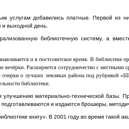
ым услугам добавились платные. Первой из н
 и выходной день.
рализованную библиотечную систему, а вмест
навливается и в постсоветское время. В библиотеке п
ые вечёрки. Расширяется сотрудничество с местными с
ы очерки о лучших земляках района под рубрикой «
Ш
ельности библиотеки.
я улучшению материально-технической базы. П
 подготавливаются и издаются брошюры, методи
блиотеке книгу». В 2001 году во время такой акц