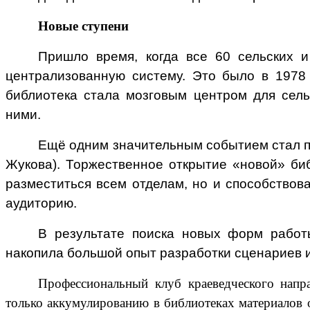
о
библиотеке,
Новые ступени
которая
в
Пришло время, когда все 60 сельских и
1921
централизованную систему. Это было в 1978
году
библиотека стала мозговым центром для сел
работала
ними.
при
клубе
Ещё одним значительным событием стал п
помещиков,
есть
Жукова). Торжественное открытие «новой» би
сведения,
разместиться всем отделам, но и способствов
что
аудиторию.
она
обслуживала
В результате поиска новых форм работы
35
читателей
накопила большой опыт разработки сценариев 
и
насчитывала
Профессиональный клуб краеведческого напр
940
только аккумулированию в библиотеках материалов 