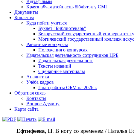
душа.
Відэафільмы
Краязнаўчая дзейнасць бібліятэк у СМІ
Она
Документы
тоже
Коллегам
чувствует
Куда пойти учиться
голод,
Буклет "Библиотекарь"
Белорусский государственный университет ку
утолить
Могилевский государственный колледж искус
который
Районные конкурсы
можно
Положения о конкурсах
духовными
Издательская деятельность сотрудников ЦРБ
«блюдами»,
Издательская деятельность
Тексты изданий
в
Сценарные материалы
том
Аналитика
числе
Учёба кадров
книгами.
План работы ОБМ на 2026 г.
Обратная связь
В
Контакты
Кобрине
Вопрос Админу
уже
Карта сайта
80
лет
работает
Ефтифеева, Н
. В ногу со временем / Наталья Е
публичная