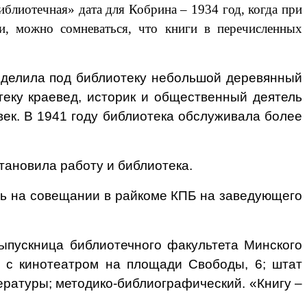
иблиотечная» дата для Кобрина – 1934 год, когда при
и, можно сомневаться, что книги в перечисленных
выделила под библиотеку небольшой деревянный
теку краевед, историк и общественный деятель
ек. В 1941 году библиотека обслуживала более
тановила работу и библиотека.
ень на совещании в райкоме КПБ на заведующего
выпускница библиотечного факультета Минского
и с кинотеатром на площади Свободы, 6; штат
ературы; методико-библиографический. «Книгу –