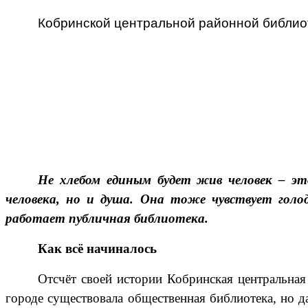
библиотека.
Кобринской центральной районной библио
Как
всё
начиналось
Отсчёт
своей
истории
Кобринская
центральная
районная
Не хлебом единым будет жив человек – эт
библиотека
человека, но и душа. Она тоже чувствует гол
ведёт
с
работает публичная библиотека.
сентября
1939
Как всё начиналось
года.
Тем
Отсчёт своей истории Кобринская центральная 
не
городе существовала общественная библиотека, но д
менее