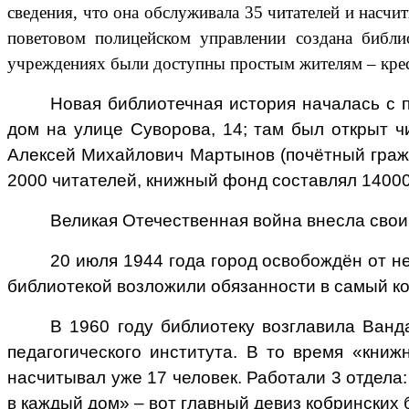
сведения, что она обслуживала 35 читателей и насч
известно,
поветовом полицейском управлении создана библи
что
ещё
учреждениях были доступны простым жителям – крес
в
начале
Новая библиотечная история началась с 
XX
дом на улице Суворова, 14; там был открыт ч
столетия
Алексей Михайлович Мартынов (почётный гражд
в
городе
2000 читателей, книжный фонд составлял 14000
существовала
общественная
Великая Отечественная война внесла свои
библиотека,
но
20 июля 1944 года город освобождён от н
данные
библиотекой возложили обязанности в самый ко
о
ней
В 1960 году библиотеку возглавила Ванд
не
педагогического института. В то время «кни
сохранились.
насчитывал уже 17 человек. Работали 3 отдела
А
вот
в каждый дом» – вот главный девиз кобринских 