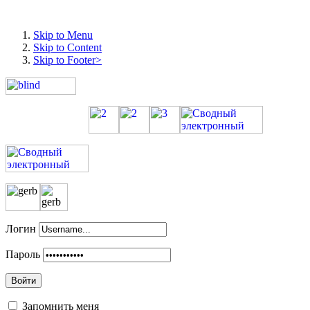
Ефтифеева,
Н
.
В
Skip to Menu
ногу
Skip to Content
Skip to Footer>
со
временем
/
Наталья
Ефтифеева
//
Кобрин-
информ.
–
2019.
–
19
Логин
сентября
Пароль
(№
38).
Войти
–
С.
Запомнить меня