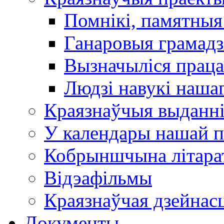
Помнікі, памятныя
Ганаровыя грамадз
Вызначыліся прац
Людзі навукі наша
Краязнаўчыя выданн
У календары нашай п
Кобрыншчына літара
Відэафільмы
Краязнаўчая дзейнасц
Документы