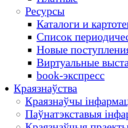
Ресурсы
Каталоги и картоте
Список периодиче
Новые поступлени
Виртуальные выст
book-экспресс
Краязнаўства
Краязнаўчы інфарма
Паўнатэкставыя інф
Краязнаўчыя праект