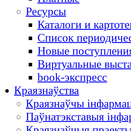
Ресурсы
Каталоги и картоте
Список периодиче
Новые поступлени
Виртуальные выст
book-экспресс
Краязнаўства
Краязнаўчы інфарма
Паўнатэкставыя інф
Краязнаўчыя праект