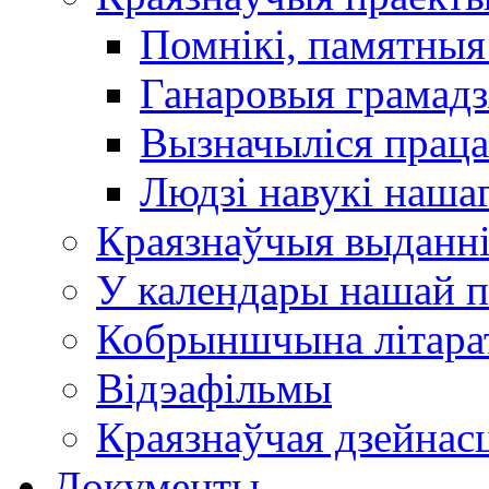
Помнікі, памятныя
Ганаровыя грамадз
Вызначыліся прац
Людзі навукі наша
Краязнаўчыя выданн
У календары нашай п
Кобрыншчына літара
Відэафільмы
Краязнаўчая дзейнасц
Документы