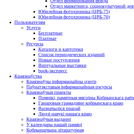
Отдел формирования фонда
Отдел маркетинга, социокультурной дея
Юбилейная фотохроника (ЦРБ-75)
Юбилейная фотохроника (ЦРБ-70)
Пользователям
Услуги
Бесплатные
Платные
Ресурсы
Каталоги и картотеки
Список периодических изданий
Новые поступления
Виртуальные выставки
book-экспресс
Краязнаўства
Краязнаўчы інфармацыйны цэнтр
Паўнатэкставыя інфармацыйныя рэсурсы
Краязнаўчыя праекты
Помнікі, памятныя мясціны Кобрынскага раён
Ганаровыя грамадзяне кобрынскага краю
Вызначыліся працай
Людзі навукі нашага краю
Краязнаўчыя выданні
У календары нашай памяці
Кобрыншчына літаратурная