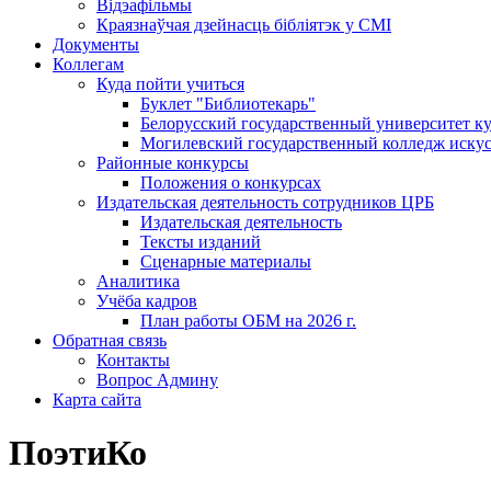
Відэафільмы
Краязнаўчая дзейнасць бібліятэк у СМІ
Документы
Коллегам
Куда пойти учиться
Буклет "Библиотекарь"
Белорусский государственный университет ку
Могилевский государственный колледж искус
Районные конкурсы
Положения о конкурсах
Издательская деятельность сотрудников ЦРБ
Издательская деятельность
Тексты изданий
Сценарные материалы
Аналитика
Учёба кадров
План работы ОБМ на 2026 г.
Обратная связь
Контакты
Вопрос Админу
Карта сайта
ПоэтиКо