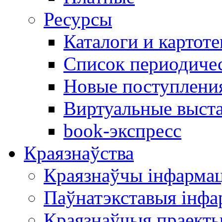
Ресурсы
Каталоги и картоте
Список периодиче
Новые поступлени
Виртуальные выст
book-экспресс
Краязнаўства
Краязнаўчы інфарма
Паўнатэкставыя інф
Краязнаўчыя праект