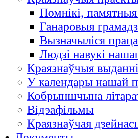
Помнікі, памятныя
Ганаровыя грамадз
Вызначыліся прац
Людзі навукі наша
Краязнаўчыя выданн
У календары нашай п
Кобрыншчына літара
Відэафільмы
Краязнаўчая дзейнасц
Документы