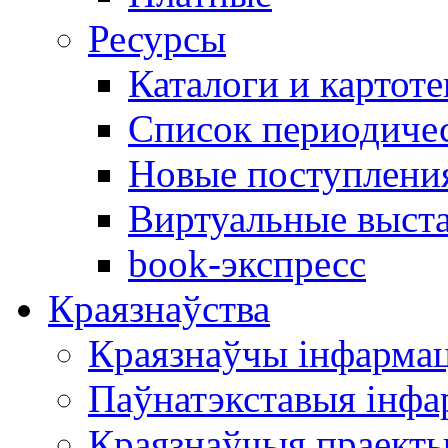
Ресурсы
Каталоги и картоте
Список периодиче
Новые поступлени
Виртуальные выст
book-экспресс
Краязнаўства
Краязнаўчы інфарма
Паўнатэкставыя інф
Краязнаўчыя праект