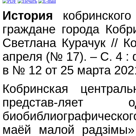
История
кобринского
граждане города Кобр
Светлана Курачук // К
апреля (№ 17). – С. 4 
в
№ 12 от 25 марта 2021
Кобринская централь
представ-ляе
биобиблиографическог
маёй малой радзімы»