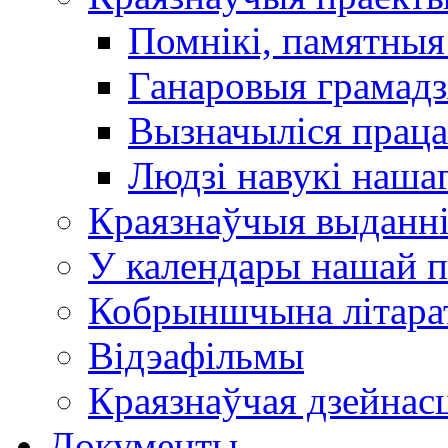
Помнікі, памятныя
Ганаровыя грамадз
Вызначыліся прац
Людзі навукі наша
Краязнаўчыя выданн
У календары нашай п
Кобрыншчына літара
Відэафільмы
Краязнаўчая дзейнасц
Документы