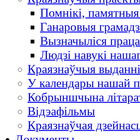
Помнікі, памятныя
Ганаровыя грамадз
Вызначыліся прац
Людзі навукі наша
Краязнаўчыя выданн
У календары нашай п
Кобрыншчына літара
Відэафільмы
Краязнаўчая дзейнасц
Документы