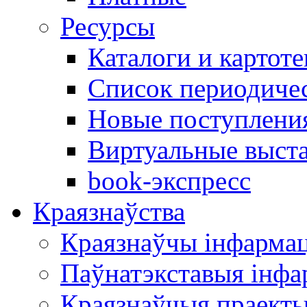
Ресурсы
Каталоги и картоте
Список периодиче
Новые поступлени
Виртуальные выст
book-экспресс
Краязнаўства
Краязнаўчы інфарма
Паўнатэкставыя інф
Краязнаўчыя праект