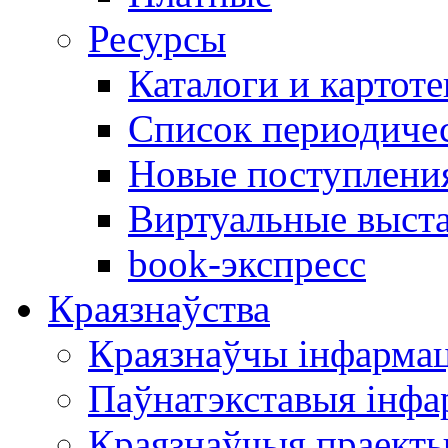
Ресурсы
Каталоги и картоте
Список периодиче
Новые поступлени
Виртуальные выст
book-экспресс
Краязнаўства
Краязнаўчы інфарма
Паўнатэкставыя інф
Краязнаўчыя праект