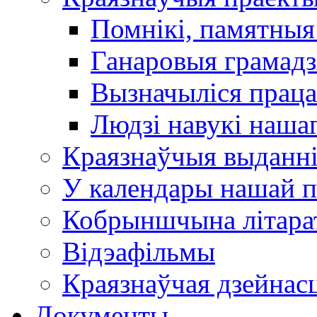
Помнікі, памятныя
Ганаровыя грамадз
Вызначыліся прац
Людзі навукі наша
Краязнаўчыя выданн
У календары нашай п
Кобрыншчына літара
Відэафільмы
Краязнаўчая дзейнасц
Документы