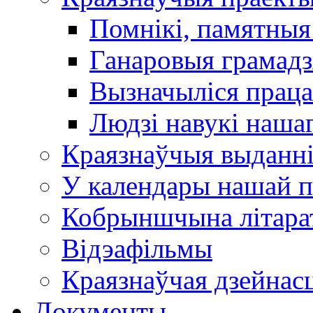
Помнікі, памятныя
Ганаровыя грамадз
Вызначыліся прац
Людзі навукі наша
Краязнаўчыя выданн
У календары нашай п
Кобрыншчына літара
Відэафільмы
Краязнаўчая дзейнасц
Документы