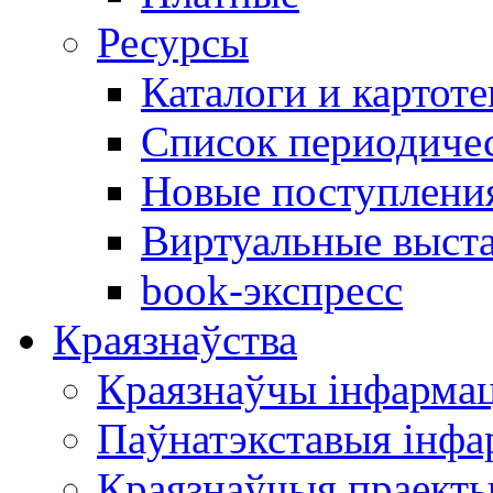
Ресурсы
Каталоги и картоте
Список периодиче
Новые поступлени
Виртуальные выст
book-экспресс
Краязнаўства
Краязнаўчы інфарма
Паўнатэкставыя інф
Краязнаўчыя праект