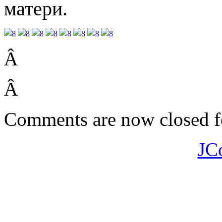
матери.
Â
Â
Comments are now closed fo
JC