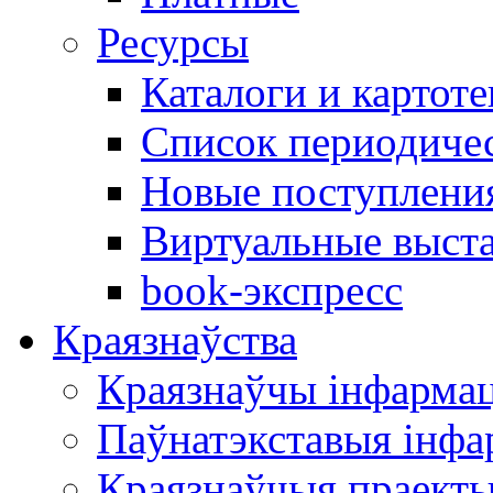
Ресурсы
Каталоги и картоте
Список периодиче
Новые поступлени
Виртуальные выст
book-экспресс
Краязнаўства
Краязнаўчы інфарма
Паўнатэкставыя інф
Краязнаўчыя праект