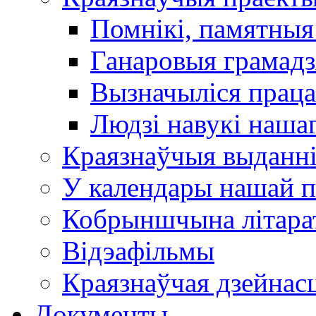
Помнікі, памятныя
Ганаровыя грамадз
Вызначыліся прац
Людзі навукі наша
Краязнаўчыя выданн
У календары нашай п
Кобрыншчына літара
Відэафільмы
Краязнаўчая дзейнасц
Документы