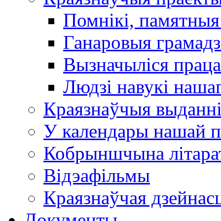
Помнікі, памятныя
Ганаровыя грамадз
Вызначыліся прац
Людзі навукі наша
Краязнаўчыя выданн
У календары нашай п
Кобрыншчына літара
Відэафільмы
Краязнаўчая дзейнасц
Документы