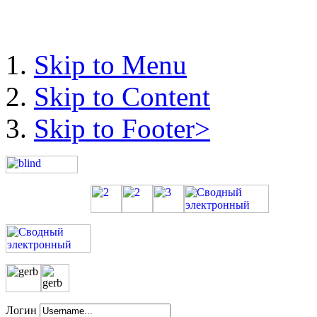
музыкальная
композиция
«Альянс
Skip to Menu
добра,
Skip to Content
любви
и
Skip to Footer>
благородства»
прошла
в
информационно-
сервисном
центре
Кобринской
центральной
районной
библиотеки
Логин