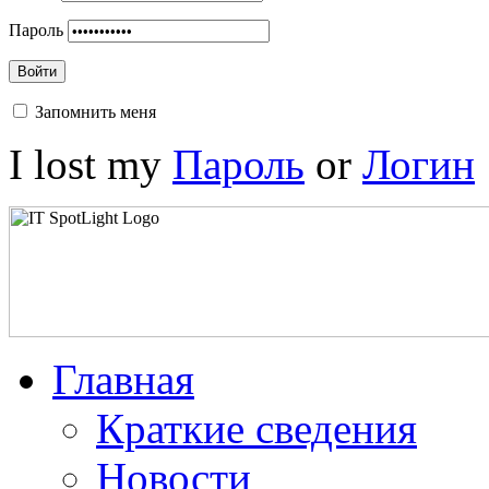
в
Пароль
рамках
Войти
проекта
«Библиотека
Запомнить меня
без
I lost my
Пароль
or
Логин
границ».
С
поздравительным
словом
перед
мужской
половиной
Главная
Брестской
областной
Краткие сведения
организации
Новости
ОО