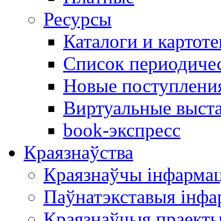
Ресурсы
Каталоги и картоте
Список периодиче
Новые поступлени
Виртуальные выст
book-экспресс
Краязнаўства
Краязнаўчы інфарма
Паўнатэкставыя інф
Краязнаўчыя праект