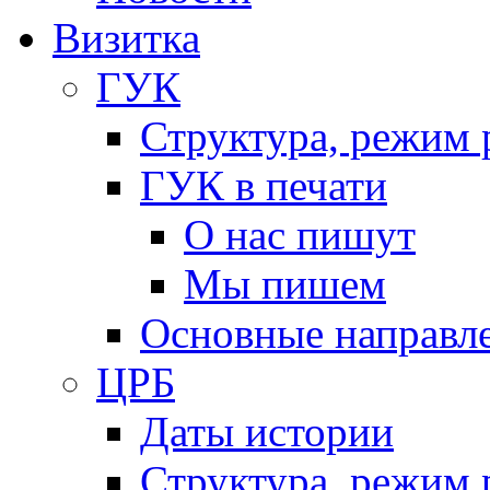
«
БелТИЗ
»
Визитка
выступила
ГУК
Валентина
Смехович.
Структура, режим 
Прекрасным
подарком
ГУК в печати
для
О нас пишут
мужчин
стал
Мы пишем
праздничный
Основные направл
концерт,
подготовленный
ЦРБ
участниками
вокальной
Даты истории
группы
Структура, режим 
центральной