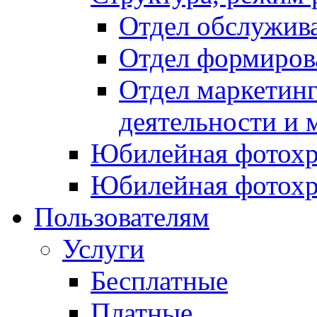
библиотеки
Отдел обслужив
«Фантазия»
Отдел формиров
и
библиотекарем
Отдел маркетинг
Дивинской
публичной
деятельности и 
библиотеки
Юбилейная фотохр
Татьяны
Гуриш.
Юбилейная фотохр
Пользователям
Услуги
Бесплатные
Платные