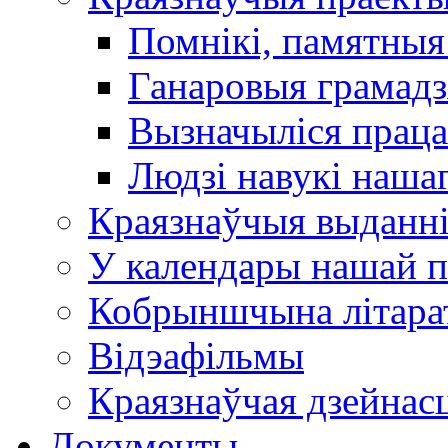
Помнікі, памятныя
Ганаровыя грамадз
Вызначыліся прац
Людзі навукі наша
Краязнаўчыя выданн
У календары нашай п
Кобрыншчына літара
Відэафільмы
Краязнаўчая дзейнасц
Документы