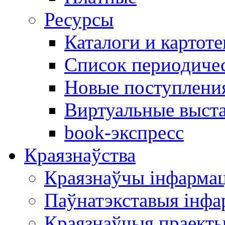
Ресурсы
Каталоги и картоте
Список периодиче
Новые поступлени
Виртуальные выст
book-экспресс
Краязнаўства
Краязнаўчы інфарма
Паўнатэкставыя інф
Краязнаўчыя праект