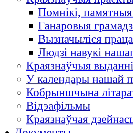
Помнікі, памятныя
Ганаровыя грамадз
Вызначыліся прац
Людзі навукі наша
Краязнаўчыя выданн
У календары нашай п
Кобрыншчына літара
Відэафільмы
Краязнаўчая дзейнасц
Документы