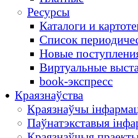
Ресурсы
Каталоги и картоте
Список периодиче
Новые поступлени
Виртуальные выст
book-экспресс
Краязнаўства
Краязнаўчы інфарма
Паўнатэкставыя інф
Краязнаўчыя праект