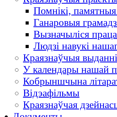
Помнікі, памятныя
Ганаровыя грамадз
Вызначыліся прац
Людзі навукі наша
Краязнаўчыя выданн
У календары нашай п
Кобрыншчына літара
Відэафільмы
Краязнаўчая дзейнасц
Документы