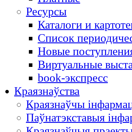
Ресурсы
Каталоги и картоте
Список периодиче
Новые поступлени
Виртуальные выст
book-экспресс
Краязнаўства
Краязнаўчы інфарма
Паўнатэкставыя інф
Краязнаўчыя праект