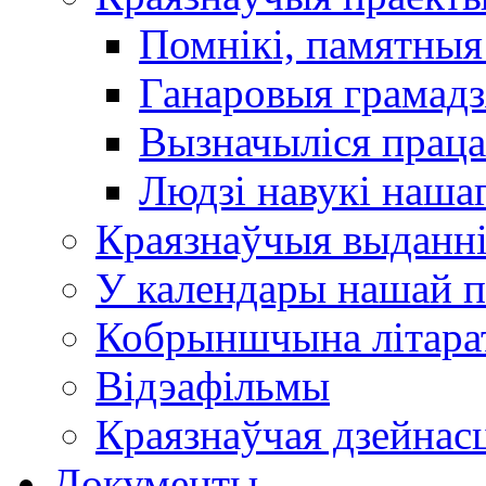
Помнікі, памятныя
Ганаровыя грамадз
Вызначыліся прац
Людзі навукі наша
Краязнаўчыя выданн
У календары нашай п
Кобрыншчына літара
Відэафільмы
Краязнаўчая дзейнасц
Документы