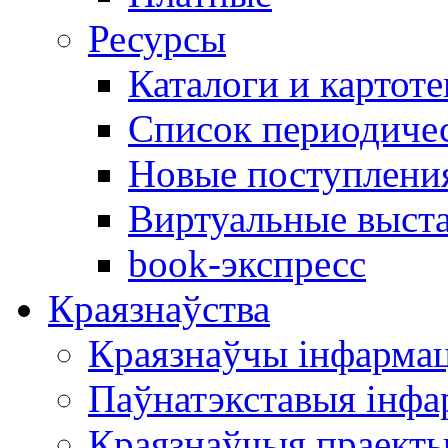
Ресурсы
Каталоги и картоте
Список периодиче
Новые поступлени
Виртуальные выст
book-экспресс
Краязнаўства
Краязнаўчы інфарма
Паўнатэкставыя інф
Краязнаўчыя праект