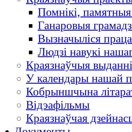
Помнікі, памятныя
Ганаровыя грамадз
Вызначыліся прац
Людзі навукі наша
Краязнаўчыя выданн
У календары нашай п
Кобрыншчына літара
Відэафільмы
Краязнаўчая дзейнасц
Документы