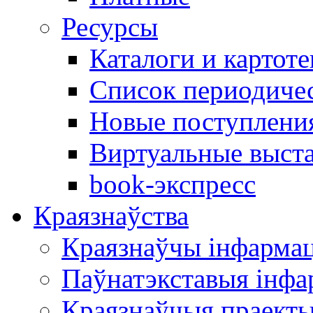
Ресурсы
Каталоги и картоте
Список периодиче
Новые поступлени
Виртуальные выст
book-экспресс
Краязнаўства
Краязнаўчы інфарма
Паўнатэкставыя інф
Краязнаўчыя праект