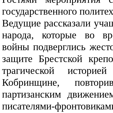
государственного полите
Ведущие рассказали учащ
народа, которые во в
войны подверглись жесто
защите Брестской крепо
трагической историе
Кобринщине, повтор
партизанским движение
писателями-фронтовиками