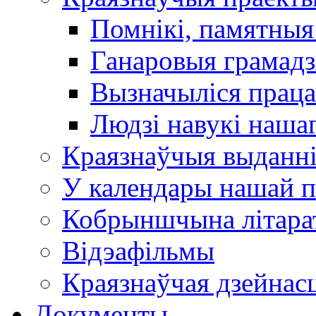
Помнікі, памятныя
Ганаровыя грамадз
Вызначыліся прац
Людзі навукі наша
Краязнаўчыя выданн
У календары нашай п
Кобрыншчына літара
Відэафільмы
Краязнаўчая дзейнасц
Документы