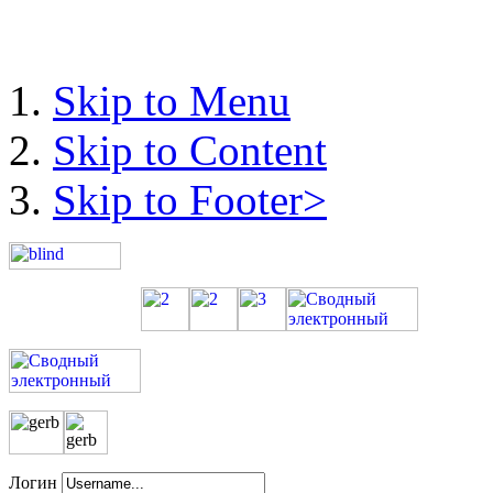
День
пожилого
человека
состоялись
библиотечные
Skip to Menu
посиделки
«Золото
Skip to Content
прожитых
лет»
для
Skip to Footer>
пользователей
зрелого
возраста
Магдалинской
публичной
библиотеки.
Логин