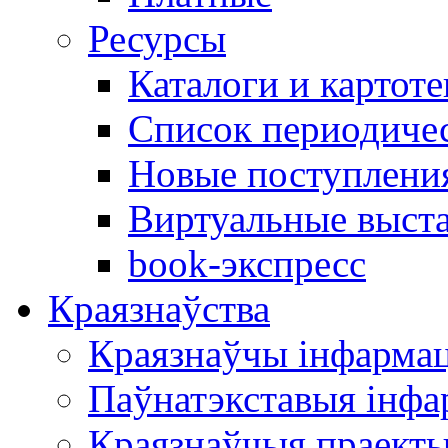
Ресурсы
Каталоги и картоте
Список периодиче
Новые поступлени
Виртуальные выст
book-экспресс
Краязнаўства
Краязнаўчы інфарма
Паўнатэкставыя інф
Краязнаўчыя праект