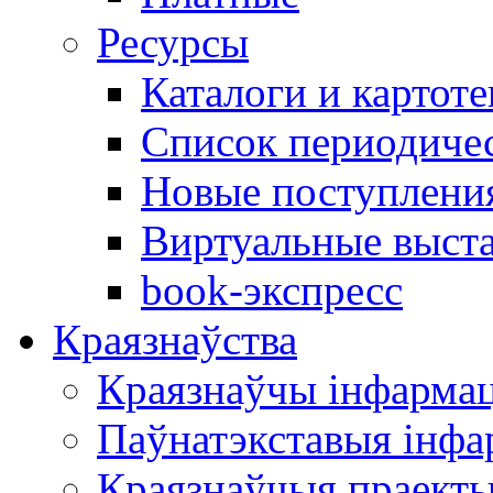
Ресурсы
Каталоги и картоте
Список периодиче
Новые поступлени
Виртуальные выст
book-экспресс
Краязнаўства
Краязнаўчы інфарма
Паўнатэкставыя інф
Краязнаўчыя праект