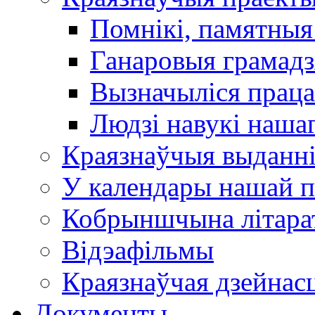
Помнікі, памятныя
Ганаровыя грамадз
Вызначыліся прац
Людзі навукі наша
Краязнаўчыя выданн
У календары нашай п
Кобрыншчына літара
Відэафільмы
Краязнаўчая дзейнасц
Документы