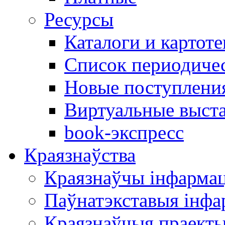
Ресурсы
Каталоги и картоте
Список периодиче
Новые поступлени
Виртуальные выст
book-экспресс
Краязнаўства
Краязнаўчы інфарма
Паўнатэкставыя інф
Краязнаўчыя праект