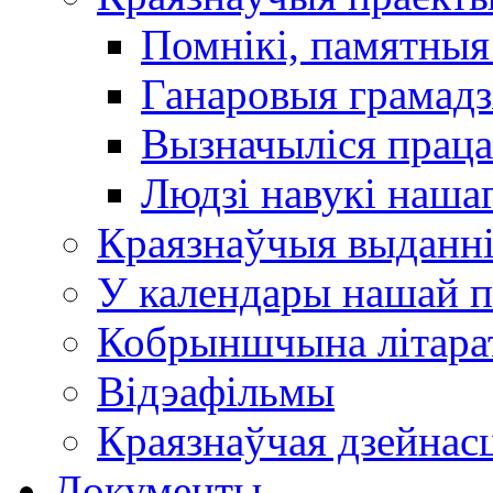
Помнікі, памятныя
Ганаровыя грамадз
Вызначыліся прац
Людзі навукі наша
Краязнаўчыя выданн
У календары нашай п
Кобрыншчына літара
Відэафільмы
Краязнаўчая дзейнасц
Документы