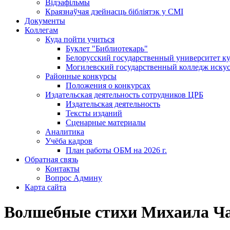
Відэафільмы
Краязнаўчая дзейнасць бібліятэк у СМІ
Документы
Коллегам
Куда пойти учиться
Буклет "Библиотекарь"
Белорусский государственный университет ку
Могилевский государственный колледж искус
Районные конкурсы
Положения о конкурсах
Издательская деятельность сотрудников ЦРБ
Издательская деятельность
Тексты изданий
Сценарные материалы
Аналитика
Учёба кадров
План работы ОБМ на 2026 г.
Обратная связь
Контакты
Вопрос Админу
Карта сайта
Волшебные стихи Михаила Ч