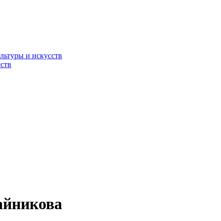
льтуры и искусств
ств
айникова