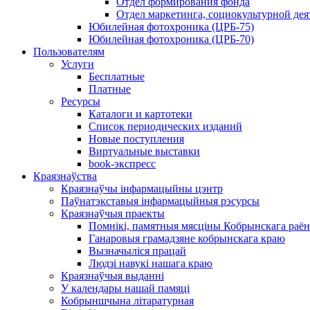
Отдел формирования фонда
Отдел маркетинга, социокультурной дея
Юбилейная фотохроника (ЦРБ-75)
Юбилейная фотохроника (ЦРБ-70)
Пользователям
Услуги
Бесплатные
Платные
Ресурсы
Каталоги и картотеки
Список периодических изданий
Новые поступления
Виртуальные выставки
book-экспресс
Краязнаўства
Краязнаўчы інфармацыйны цэнтр
Паўнатэкставыя інфармацыйныя рэсурсы
Краязнаўчыя праекты
Помнікі, памятныя мясціны Кобрынскага раён
Ганаровыя грамадзяне кобрынскага краю
Вызначыліся працай
Людзі навукі нашага краю
Краязнаўчыя выданні
У календары нашай памяці
Кобрыншчына літаратурная