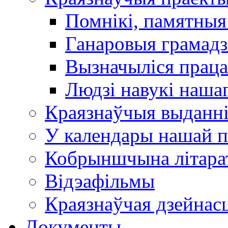
Помнікі, памятныя
Ганаровыя грамадз
Вызначыліся прац
Людзі навукі наша
Краязнаўчыя выданн
У календары нашай п
Кобрыншчына літара
Відэафільмы
Краязнаўчая дзейнасц
Документы