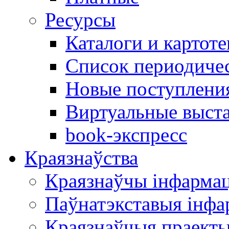
Ресурсы
Каталоги и картоте
Список периодиче
Новые поступлени
Виртуальные выст
book-экспресс
Краязнаўства
Краязнаўчы інфарма
Паўнатэкставыя інф
Краязнаўчыя праект