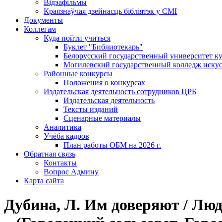
Відэафільмы
Краязнаўчая дзейнасць бібліятэк у СМІ
Документы
Коллегам
Куда пойти учиться
Буклет "Библиотекарь"
Белорусский государственный университет ку
Могилевский государственный колледж искус
Районные конкурсы
Положения о конкурсах
Издательская деятельность сотрудников ЦРБ
Издательская деятельность
Тексты изданий
Сценарные материалы
Аналитика
Учёба кадров
План работы ОБМ на 2026 г.
Обратная связь
Контакты
Вопрос Админу
Карта сайта
Дубина, Л. Им доверяют / Людм