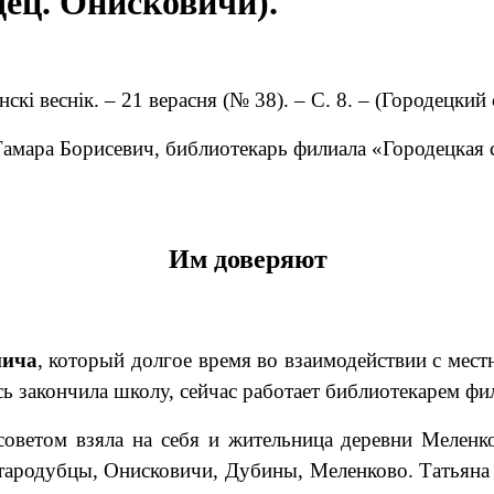
дец. Онисковичи).
нск
і
весн
і
к
. – 21 верасня (№ 38). – С. 8. – (Городецкий
Тамара Борисевич,
библиотекарь филиала «Городецкая 
Им доверяют
нича
, который долгое время
во взаимодействии с мест
сь закончила школу, сейчас
работает библиотекарем фил
советом взяла на себя и жительница деревни Мелен
Стародубцы, Онисковичи, Дубины, Меленково. Татьяна 