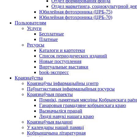
Отдел формирования фонда
Отдел маркетинга, социокультурной дея
Юбилейная фотохроника (ЦРБ-75)
Юбилейная фотохроника (ЦРБ-70)
Пользователям
Услуги
Бесплатные
Платные
Ресурсы
Каталоги и картотеки
Список периодических изданий
Новые поступления
Виртуальные выставки
book-экспресс
Краязнаўства
Краязнаўчы інфармацыйны цэнтр
Паўнатэкставыя інфармацыйныя рэсурсы
Краязнаўчыя праекты
Помнікі, памятныя мясціны Кобрынскага раён
Ганаровыя грамадзяне кобрынскага краю
Вызначыліся працай
Людзі навукі нашага краю
Краязнаўчыя выданні
У календары нашай памяці
Кобрыншчына літаратурная