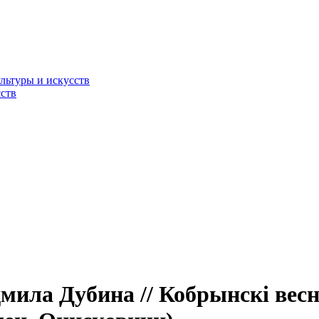
льтуры и искусств
ств
ила Дубина // Кобрынскі веснік.