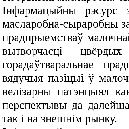
Інфармацыйны рэсурс 
масларобна-сыраробны з
прадпрыемстваў малочнай
вытворчасці цвёрды
горадаўтваральнае пра
вядучыя пазіцыі ў малоч
велізарны патэнцыял кан
перспектывы да далейша
так і на знешнім рынку.