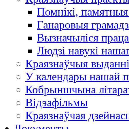
Помнікі, памятныя
Ганаровыя грамадз
Вызначыліся прац
Людзі навукі наша
Краязнаўчыя выданн
У календары нашай п
Кобрыншчына літара
Відэафільмы
Краязнаўчая дзейнасц
Документы