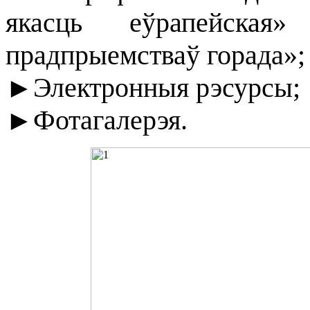
якасць еўрапейска
прадпрыемстваў горада»;
►Электронныя рэсурсы;
►Фотагалерэя.