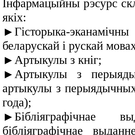
Інфармацыйны рэсурс скл
якіх:
►Гісторыка-эканамічн
беларускай і рускай мовах
►Артыкулы з кніг;
►Артыкулы з перыядыч
артыкулы з перыядычных
года);
►Бібліяграфічнае в
бібліяграфічнае выдан