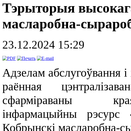
Тэрыторыя высокага
масларобна-сыраро
23.12.2024 15:29
Адзелам абслугоўвання 
раённая цэнтралізава
сфарміраваны кра
інфармацыйны рэсурс 
Кобрынскі масларобна-сы