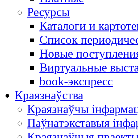
Ресурсы
Каталоги и картоте
Список периодиче
Новые поступлени
Виртуальные выст
book-экспресс
Краязнаўства
Краязнаўчы інфарма
Паўнатэкставыя інф
Краязнаўчыя праект