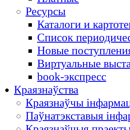
Ресурсы
Каталоги и картоте
Список периодиче
Новые поступлени
Виртуальные выст
book-экспресс
Краязнаўства
Краязнаўчы інфарма
Паўнатэкставыя інф
Краязнаўчыя праект