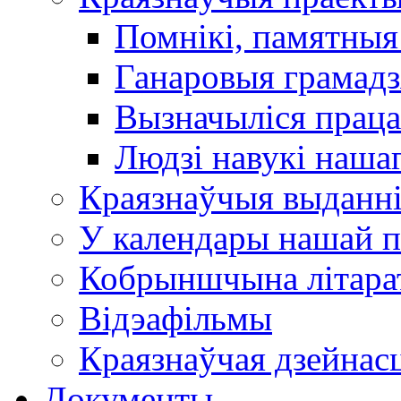
Помнікі, памятныя
Ганаровыя грамадз
Вызначыліся прац
Людзі навукі наша
Краязнаўчыя выданн
У календары нашай п
Кобрыншчына літара
Відэафільмы
Краязнаўчая дзейнасц
Документы