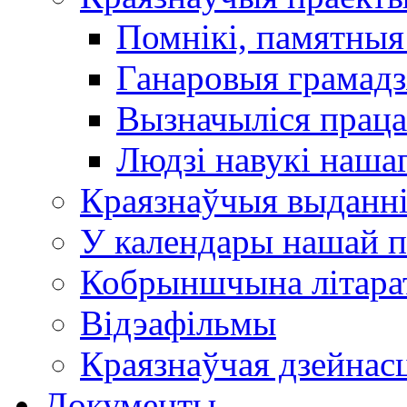
Помнікі, памятныя
Ганаровыя грамадз
Вызначыліся прац
Людзі навукі наша
Краязнаўчыя выданн
У календары нашай п
Кобрыншчына літара
Відэафільмы
Краязнаўчая дзейнасц
Документы