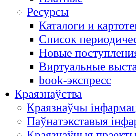
Ресурсы
Каталоги и картоте
Список периодиче
Новые поступлени
Виртуальные выст
book-экспресс
Краязнаўства
Краязнаўчы інфарма
Паўнатэкставыя інф
Краязнаўчыя праект