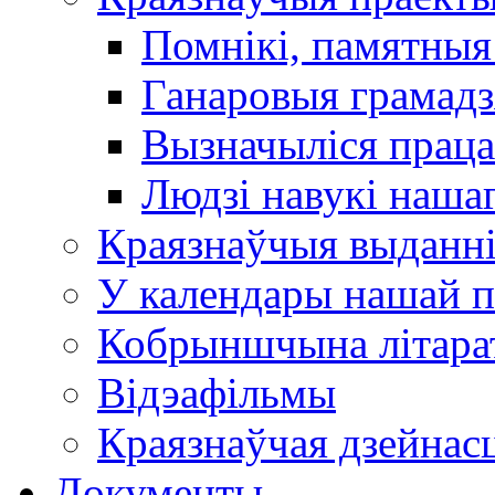
Помнікі, памятныя
Ганаровыя грамадз
Вызначыліся прац
Людзі навукі наша
Краязнаўчыя выданн
У календары нашай п
Кобрыншчына літара
Відэафільмы
Краязнаўчая дзейнасц
Документы