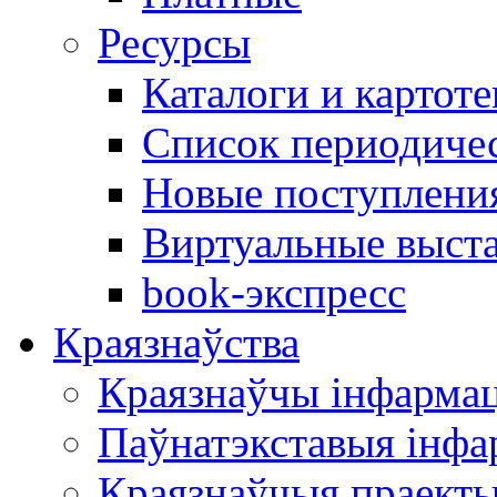
Ресурсы
Каталоги и картоте
Список периодиче
Новые поступлени
Виртуальные выст
book-экспресс
Краязнаўства
Краязнаўчы інфарма
Паўнатэкставыя інф
Краязнаўчыя праект