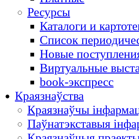
Ресурсы
Каталоги и картоте
Список периодиче
Новые поступлени
Виртуальные выст
book-экспресс
Краязнаўства
Краязнаўчы інфарма
Паўнатэкставыя інф
Краязнаўчыя праект