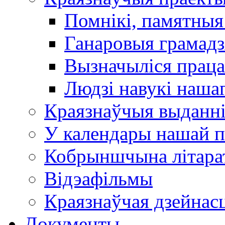
Помнікі, памятныя
Ганаровыя грамадз
Вызначыліся прац
Людзі навукі наша
Краязнаўчыя выданн
У календары нашай п
Кобрыншчына літара
Відэафільмы
Краязнаўчая дзейнасц
Документы