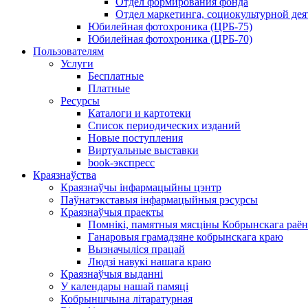
Отдел формирования фонда
Отдел маркетинга, социокультурной дея
Юбилейная фотохроника (ЦРБ-75)
Юбилейная фотохроника (ЦРБ-70)
Пользователям
Услуги
Бесплатные
Платные
Ресурсы
Каталоги и картотеки
Список периодических изданий
Новые поступления
Виртуальные выставки
book-экспресс
Краязнаўства
Краязнаўчы інфармацыйны цэнтр
Паўнатэкставыя інфармацыйныя рэсурсы
Краязнаўчыя праекты
Помнікі, памятныя мясціны Кобрынскага раён
Ганаровыя грамадзяне кобрынскага краю
Вызначыліся працай
Людзі навукі нашага краю
Краязнаўчыя выданні
У календары нашай памяці
Кобрыншчына літаратурная