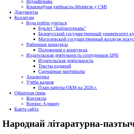
Відэафільмы
Краязнаўчая дзейнасць бібліятэк у СМІ
Документы
Коллегам
Куда пойти учиться
Буклет "Библиотекарь"
Белорусский государственный университет ку
Могилевский государственный колледж искус
Районные конкурсы
Положения о конкурсах
Издательская деятельность сотрудников ЦРБ
Издательская деятельность
Тексты изданий
Сценарные материалы
Аналитика
Учёба кадров
План работы ОБМ на 2026 г.
Обратная связь
Контакты
Вопрос Админу
Карта сайта
Народнай літаратурна-паэтыч