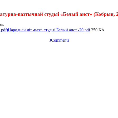
таратурна-паэтычнай студыі «Белый аист» (Кобрын, 
я:
Народнай літ.-паэт. студыі Белый аист -20.pdf
250 Kb
JComments