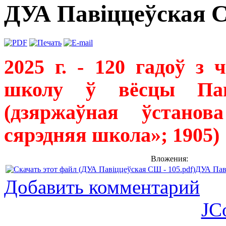
ДУА Павіццеўская С
2025 г. - 120 гадоў з
школу ў вёсцы Пав
(дзяржаўная ўстанов
сярэдняя школа»; 1905)
Вложения:
ДУА Паві
Добавить комментарий
JC