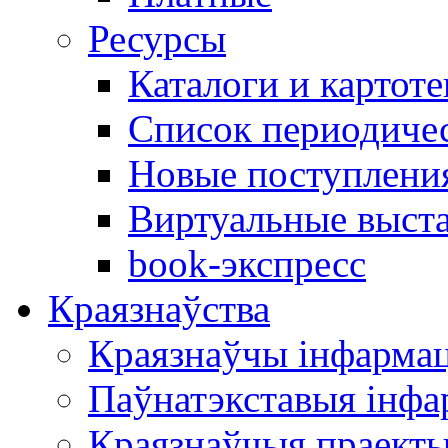
Ресурсы
Каталоги и картоте
Список периодиче
Новые поступлени
Виртуальные выст
book-экспресс
Краязнаўства
Краязнаўчы інфарма
Паўнатэкставыя інф
Краязнаўчыя праект