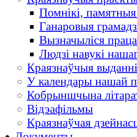
Помнікі, памятныя
Ганаровыя грамадз
Вызначыліся прац
Людзі навукі наша
Краязнаўчыя выданн
У календары нашай п
Кобрыншчына літара
Відэафільмы
Краязнаўчая дзейнасц
Документы