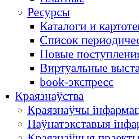
Ресурсы
Каталоги и картоте
Список периодиче
Новые поступлени
Виртуальные выст
book-экспресс
Краязнаўства
Краязнаўчы інфарма
Паўнатэкставыя інф
Краязнаўчыя праект