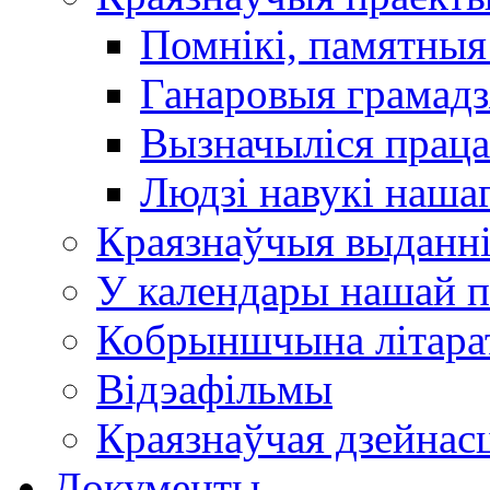
Помнікі, памятныя
Ганаровыя грамадз
Вызначыліся прац
Людзі навукі наша
Краязнаўчыя выданн
У календары нашай п
Кобрыншчына літара
Відэафільмы
Краязнаўчая дзейнасц
Документы