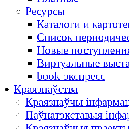
Ресурсы
Каталоги и картоте
Список периодиче
Новые поступлени
Виртуальные выст
book-экспресс
Краязнаўства
Краязнаўчы інфарма
Паўнатэкставыя інф
Краязнаўчыя праект