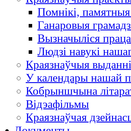
Помнікі, памятныя
Ганаровыя грамадз
Вызначыліся прац
Людзі навукі наша
Краязнаўчыя выданн
У календары нашай п
Кобрыншчына літара
Відэафільмы
Краязнаўчая дзейнасц
Документы