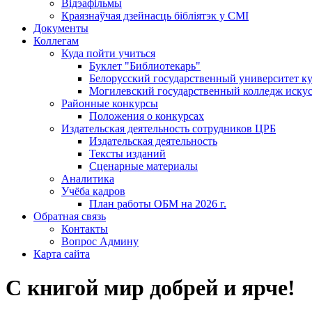
Відэафільмы
Краязнаўчая дзейнасць бібліятэк у СМІ
Документы
Коллегам
Куда пойти учиться
Буклет "Библиотекарь"
Белорусский государственный университет ку
Могилевский государственный колледж искус
Районные конкурсы
Положения о конкурсах
Издательская деятельность сотрудников ЦРБ
Издательская деятельность
Тексты изданий
Сценарные материалы
Аналитика
Учёба кадров
План работы ОБМ на 2026 г.
Обратная связь
Контакты
Вопрос Админу
Карта сайта
С книгой мир добрей и ярче!