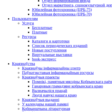
Отдел формирования фонда
Отдел маркетинга, социокультурной дея
Юбилейная фотохроника (ЦРБ-75)
Юбилейная фотохроника (ЦРБ-70)
Пользователям
Услуги
Бесплатные
Платные
Ресурсы
Каталоги и картотеки
Список периодических изданий
Новые поступления
Виртуальные выставки
book-экспресс
Краязнаўства
Краязнаўчы інфармацыйны цэнтр
Паўнатэкставыя інфармацыйныя рэсурсы
Краязнаўчыя праекты
Помнікі, памятныя мясціны Кобрынскага раён
Ганаровыя грамадзяне кобрынскага краю
Вызначыліся працай
Людзі навукі нашага краю
Краязнаўчыя выданні
У календары нашай памяці
Кобрыншчына літаратурная