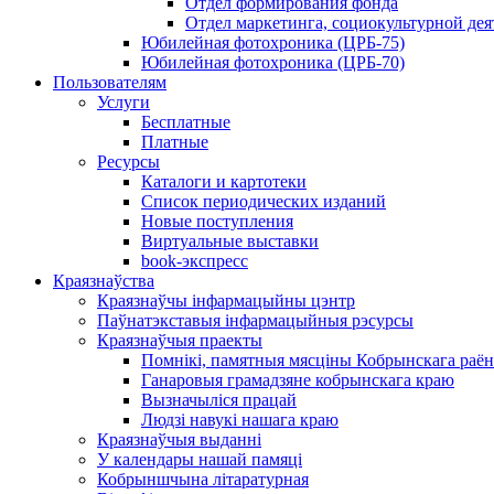
Отдел формирования фонда
Отдел маркетинга, социокультурной дея
Юбилейная фотохроника (ЦРБ-75)
Юбилейная фотохроника (ЦРБ-70)
Пользователям
Услуги
Бесплатные
Платные
Ресурсы
Каталоги и картотеки
Список периодических изданий
Новые поступления
Виртуальные выставки
book-экспресс
Краязнаўства
Краязнаўчы інфармацыйны цэнтр
Паўнатэкставыя інфармацыйныя рэсурсы
Краязнаўчыя праекты
Помнікі, памятныя мясціны Кобрынскага раён
Ганаровыя грамадзяне кобрынскага краю
Вызначыліся працай
Людзі навукі нашага краю
Краязнаўчыя выданні
У календары нашай памяці
Кобрыншчына літаратурная