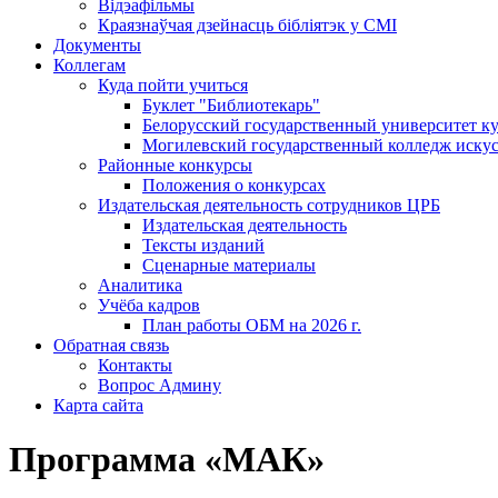
Відэафільмы
Краязнаўчая дзейнасць бібліятэк у СМІ
Документы
Коллегам
Куда пойти учиться
Буклет "Библиотекарь"
Белорусский государственный университет ку
Могилевский государственный колледж искус
Районные конкурсы
Положения о конкурсах
Издательская деятельность сотрудников ЦРБ
Издательская деятельность
Тексты изданий
Сценарные материалы
Аналитика
Учёба кадров
План работы ОБМ на 2026 г.
Обратная связь
Контакты
Вопрос Админу
Карта сайта
Программа «МАК»