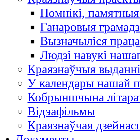
Помнікі, памятныя
Ганаровыя грамадз
Вызначыліся прац
Людзі навукі наша
Краязнаўчыя выданн
У календары нашай п
Кобрыншчына літара
Відэафільмы
Краязнаўчая дзейнасц
Документы