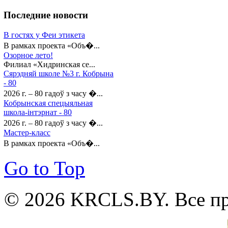
Последние
новости
В гостях у Феи этикета
В рамках проекта «Объ�...
Озорное лето!
Филиал «Хидринская се...
Сярэдняй школе №3 г. Кобрына
- 80
2026 г. – 80 гадоў з часу �...
Кобрынская спецыяльная
школа-інтэрнат - 80
2026 г. – 80 гадоў з часу �...
Мастер-класс
В рамках проекта «Объ�...
Go to Top
© 2026 KRCLS.BY. Все п