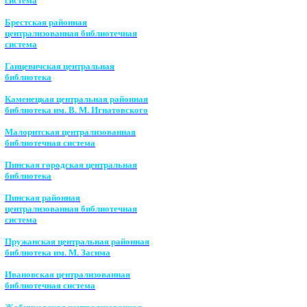
система
Брестская районная
централизованная библиотечная
система
Ганцевичская центральная
библиотека
Каменецкая центральная районная
библиотека им. В. М. Игнатовского
Малоритская централизованная
библиотечная система
Пинская городская центральная
библиотека
Пинская районная
централизованная библиотечная
система
Пружанская центральная районная
библиотека им. М. Засима
Ивановская централизованная
библиотечная система