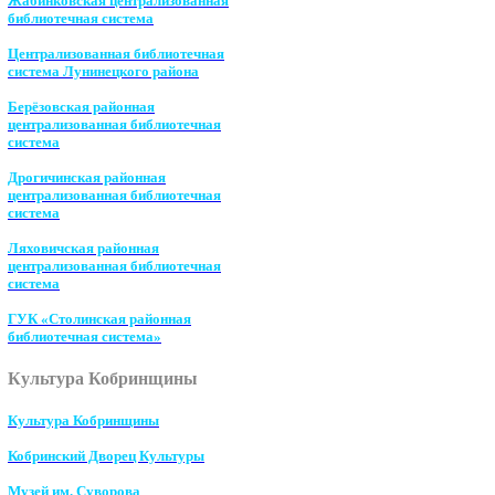
Жабинковская централизованная
библиотечная система
Централизованная библиотечная
система Лунинецкого района
Берёзовская районная
централизованная библиотечная
система
Дрогичинская районная
централизованная библиотечная
система
Ляховичская районная
централизованная библиотечная
система
ГУК «Столинская районная
библиотечная система»
Культура Кобринщины
Культура Кобринщины
Кобринский Дворец Культуры
Музей им. Суворова