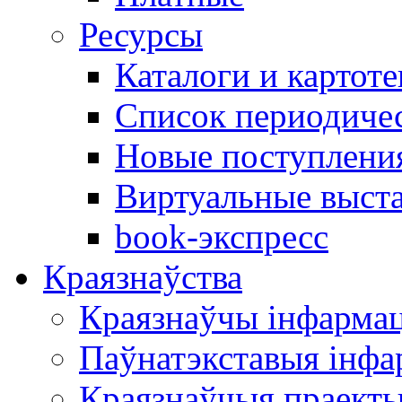
Ресурсы
Каталоги и картоте
Список периодиче
Новые поступлени
Виртуальные выст
book-экспресс
Краязнаўства
Краязнаўчы інфарма
Паўнатэкставыя інф
Краязнаўчыя праект