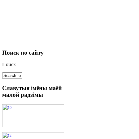
Поиск
по сайту
Поиск
Славутыя
імёны маёй
малой радзімы