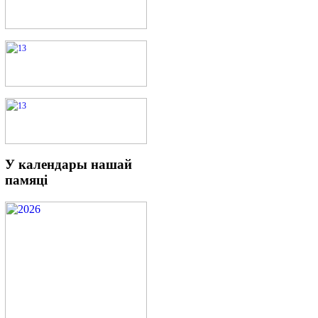
У
календары нашай
памяці