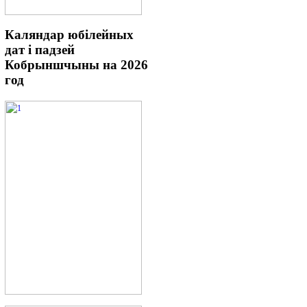
Каляндар
юбілейных
дат і падзей
Кобрыншчыны на 2026
год